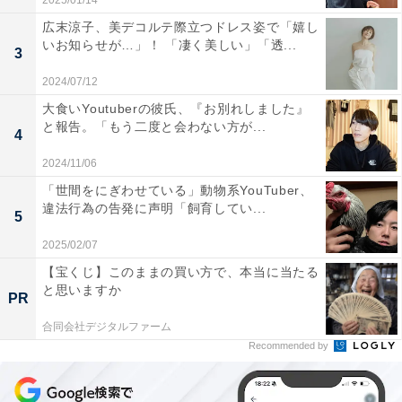
2025/01/14
広末涼子、美デコルテ際立つドレス姿で「嬉し
いお知らせが…」！ 「凄く美しい」「透...
3
2024/07/12
大食いYoutuberの彼氏、『お別れしました』
と報告。「もう二度と会わない方が...
4
2024/11/06
「世間をにぎわせている」動物系YouTuber、
違法行為の告発に声明「飼育してい...
5
2025/02/07
【宝くじ】このままの買い方で、本当に当たる
と思いますか
PR
合同会社デジタルファーム
Recommended by