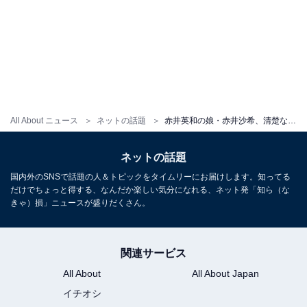
All About ニュース
ネットの話題
赤井英和の娘・赤井沙希、清楚なランジェリー姿公開「セクシーな身体にバキバキな腹筋…たまらん」
ネットの話題
国内外のSNSで話題の人＆トピックをタイムリーにお届けします。知ってる
だけでちょっと得する、なんだか楽しい気分になれる、ネット発「知ら（な
きゃ）損」ニュースが盛りだくさん。
関連サービス
All About
All About Japan
イチオシ