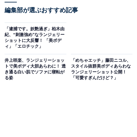
編集部が選ぶおすすめ記事
「逮捕です。妖艶過ぎ」柏木由
紀、“刺激強め”なランジェリー
ショットに大反響！ 「美ボデ
ィ」「エロチック」
井上咲楽、ランジェリーショッ
「めちゃエッチ」藤田ニコル、
トで美ボディ大胆あらわに！ 透
スタイル抜群美ボディあらわな
き通る白い肌でソファに寝転が
ランジェリーショット公開！
る姿
「可愛すぎんだけど？」