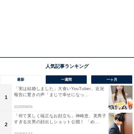
最新
一週間
一ヶ月
「実は結婚しました」大食いYouTuber、近況
報告に驚きの声「まじで幸せになっ...
1
2026/08/06
「何て美しく端正なお顔立ち」神崎恵、美男子
すぎる次男の顔出しショット公開！ 「め...
2