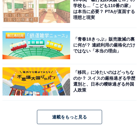
学校も…「こども110番の家」
は本当に必要？ PTAが直面する
理想と現実
「青春18きっぷ」販売激減の裏
に何が？ 連続利用の厳格化だけ
ではない「本当の理由」
「移民」に冷たいのはどっちな
のか？ スイスの厳格過ぎる学歴
選別と、日本の曖昧過ぎる外国
人政策
連載をもっと見る