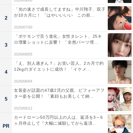
2026/08/06
「光の速さで成長してますね」中川翔子、双子
が10カ月に！ 「はやいいいい この前...
2
2026/07/30
「ポケモンで言う進化」女性タレント、25キ
ロ増量ショットに反響！ 「全然パーツ埋...
3
2026/08/05
「え、別人過ぎん？」お笑い芸人、2カ月で約
12kgのダイエットに成功！ 「イケメ...
4
2026/08/04
女装姿が話題の47歳2児の父親、ビフォーアフ
ター姿を公開！ 「素顔もお美しくて納...
5
2025/06/12
カードローン50万円以上の人は、返済を3～6
ヶ月停止して『大幅に減額してから返済...
PR