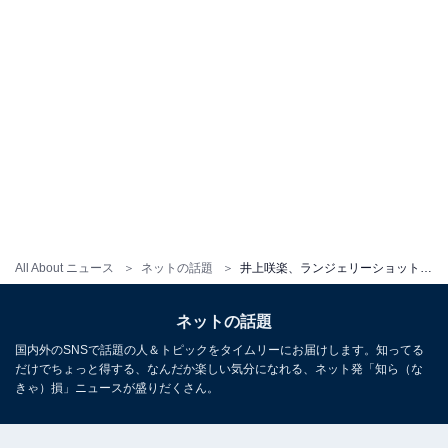
All About ニュース
ネットの話題
井上咲楽、ランジェリーショットで美ボディ大胆あらわに！ 透き通る白い肌でソファに寝転がる姿
ネットの話題
国内外のSNSで話題の人＆トピックをタイムリーにお届けします。知ってる
だけでちょっと得する、なんだか楽しい気分になれる、ネット発「知ら（な
きゃ）損」ニュースが盛りだくさん。