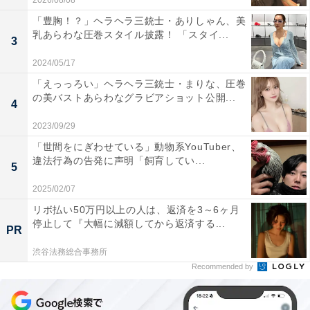
2026/08/08
「豊胸！？」ヘラヘラ三銃士・ありしゃん、美
乳あらわな圧巻スタイル披露！ 「スタイ...
3
2024/05/17
「えっっろい」ヘラヘラ三銃士・まりな、圧巻
の美バストあらわなグラビアショット公開...
4
2023/09/29
「世間をにぎわせている」動物系YouTuber、
違法行為の告発に声明「飼育してい...
5
2025/02/07
リボ払い50万円以上の人は、返済を3～6ヶ月
停止して『大幅に減額してから返済する...
PR
渋谷法務総合事務所
Recommended by