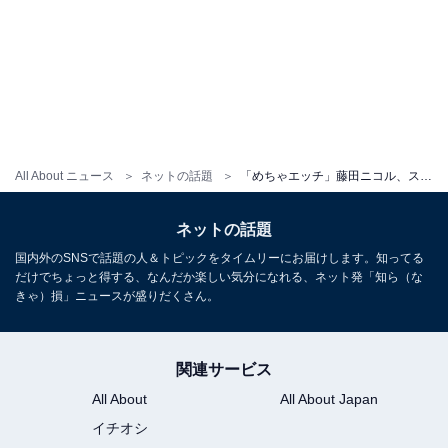
All About ニュース
ネットの話題
「めちゃエッチ」藤田ニコル、スタイル抜群美ボディあらわなランジェリーショット公開！ 「可愛すぎんだけど？」
ネットの話題
国内外のSNSで話題の人＆トピックをタイムリーにお届けします。知ってる
だけでちょっと得する、なんだか楽しい気分になれる、ネット発「知ら（な
きゃ）損」ニュースが盛りだくさん。
関連サービス
All About
All About Japan
イチオシ