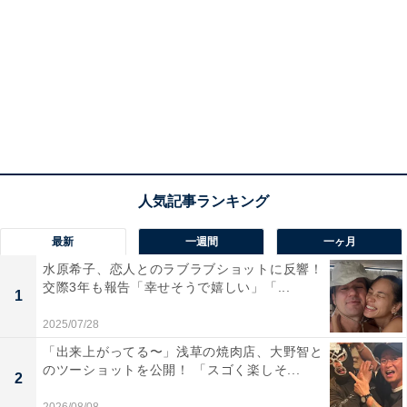
最新
一週間
一ヶ月
水原希子、恋人とのラブラブショットに反響！
交際3年も報告「幸せそうで嬉しい」「...
1
2025/07/28
「出来上がってる〜」浅草の焼肉店、大野智と
のツーショットを公開！ 「スゴく楽しそ...
2