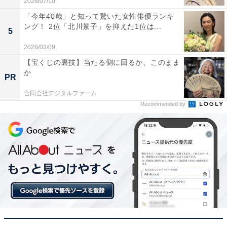
2026/07/10
「今年40歳」と知って驚いた女性俳優ランキ
ング！ 2位「北川景子」を抑えた1位は...
5
2026/03/09
【宝くじの裏技】当たる側に回るか、このまま
か
PR
合同会社デジタルファーム
Recommended by
大阪市中心部と関西空港が10分台で結ばれる「関空リニア構想」
1位に選ばれたのは、大阪市中心部と関西国際空港をリ
ニアモーターカーで結ぶ「関空リニア構想」でした。こ
の構想が実現すれば、現在30分以上かかるアクセスが、