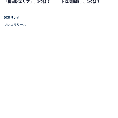
「梅田駅エリア」、1位は？
トロ堺筋線」、1位は？
阪から有馬温泉がスムーズに「箕面有馬電気軌道（現：阪急電鉄）有馬線」
関連リンク
プレスリリース
2位にランクインしたのは、現在の阪急電鉄の前身・箕
面有馬電気軌道が計画していた、有馬線。有馬に位置す
る日本三大温泉の1つ「有馬温泉」は、大阪から電車で
アクセスする場合、神戸か三田を経由しなければなりま
せん。もし有馬線が実現していたならば、大阪からも直
接結ばれることとなり、より身近な観光地となっていた
でしょう。
アンケートでは、「有馬温泉は近いが、なかなか行きに
くい」「宝塚方面からも行けると便利で需要がありそ
う」「既存路線は通勤色が強く観光気分にならない。新
線に観光特急を走らせて欲しい」などの声が聞かれまし