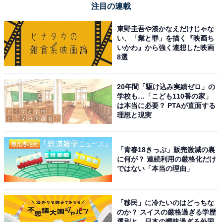
10分台まで短縮可能だったのだそう。残念ながら新たな
注目の連載
アクセス手段として計画された新線「なにわ筋線」の登
東野圭吾や湊かなえだけじゃな
場により、あえなく立ち消えとなってしまいました。
い、「業と罪」を描く『映画ち
いかわ』から強く連想した映画
8選
アンケートには、「空港の利用が遥かに便利になる」
「海外から訪日した方に日本の技術をアピールできる」
20年間「駆け込み実績ゼロ」の
学校も…「こども110番の家」
「関空専用路線で運用してもらえればアクシデントや事
は本当に必要？ PTAが直面する
故による遅延が減りそう」などの声が寄せられました。
理想と現実
＞12位までの全ランキング結果を見る
「青春18きっぷ」販売激減の裏
に何が？ 連続利用の厳格化だけ
ではない「本当の理由」
この記事の筆者：
チバ ミサキ
「移民」に冷たいのはどっちな
美大卒業後、新聞社などに勤務。デザイナー兼ライ
のか？ スイスの厳格過ぎる学歴
ター。趣味は掃除と植木の世話。 暮らしかたも文章
選別と、日本の曖昧過ぎる外国