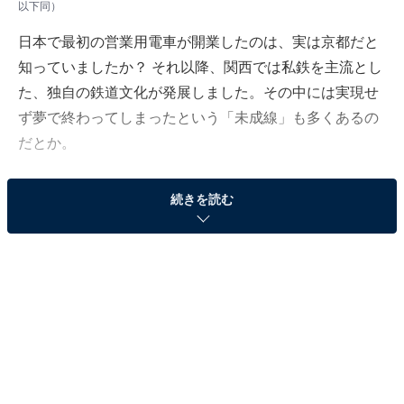
以下同）
日本で最初の営業用電車が開業したのは、実は京都だと
知っていましたか？ それ以降、関西では私鉄を主流とし
た、独自の鉄道文化が発展しました。その中には実現せ
ず夢で終わってしまったという「未成線」も多くあるの
だとか。
続きを読む
不動産・住宅情報サービス「LIFULL HOME'S（ライフル
ホームズ）」を運営するLIFULLは、関西の主要な12の
「未成線」について、京都府、大阪府、兵庫県在住の20
～60代男女1100人を対象にアンケート調査を実施しまし
た。本記事ではその中から、得票数の多かった「実現し
てほしかった未成線（関西編）」ランキングの結果を見
ていきましょう！