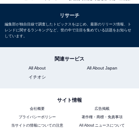
こちらもおすすめ
【関東】実現してほしかった「未成線」ランキ
リサーチ
ング！ 2位「東京山手急行電鉄」、1位は？
編集部が独自目線で調査したトピックスをはじめ、最新のリリース情報、ト
レンドに関するランキングなど、世の中で注目を集めている話題をお知らせ
しています。
関連サービス
All About
All About Japan
イチオシ
1
2
サイト情報
会社概要
広告掲載
プライバシーポリシー
著作権・商標・免責事項
当サイトの情報についての注意
All About ニュースについて