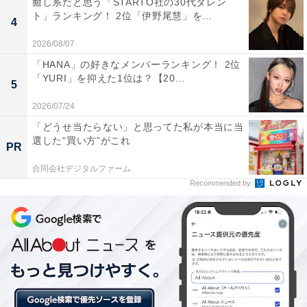
癒し系だと思う「STARTO社の30代タレン
ト」ランキング！ 2位「伊野尾慧」を...
4
2026/08/07
「HANA」の好きなメンバーランキング！ 2位
「YURI」を抑えた1位は？【20...
5
2026/07/24
「どうせ当たらない」と思ってた私が本当に当
選した“買い方”がこれ
PR
合同会社デジタルファーム
Recommended by
1位「西宮北口駅」
兵庫県西宮市に位置する「西宮北口駅」。阪急大阪梅田
駅や神戸三宮駅へのアクセスが良好で、電車の本数も多
いため利便性が良いエリアです。駅直結の大型ショッピ
ングモール「阪急西宮ガーデンズ」があるためショッピ