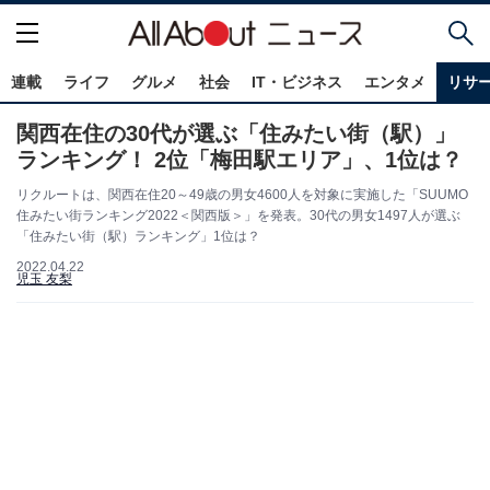
連載
ライフ
グルメ
社会
IT・ビジネス
エンタメ
リサ
関西在住の30代が選ぶ「住みたい街（駅）」
ランキング！ 2位「梅田駅エリア」、1位は？
リクルートは、関西在住20～49歳の男女4600人を対象に実施した「SUUMO
住みたい街ランキング2022＜関西版＞」を発表。30代の男女1497人が選ぶ
「住みたい街（駅）ランキング」1位は？
2022.04.22
児玉 友梨