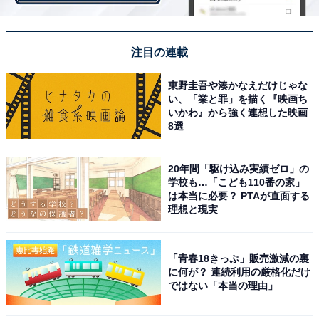
ングや外食に困ることがありません。
注目の連載
本調査では、「駅すぱあと」の路線図で、複数の駅が
東野圭吾や湊かなえだけじゃな
「地下通路／連絡通路でつながっている」と表示されて
い、「業と罪」を描く『映画ち
いる場合には同じ駅として集計。回答時に最も多く選択
いかわ』から強く連想した映画
8選
され、得点数が高かった路線・駅を代表駅として表示し
ています。
20年間「駆け込み実績ゼロ」の
学校も…「こども110番の家」
は本当に必要？ PTAが直面する
＞10位までの全ランキング結果を見る
理想と現実
「青春18きっぷ」販売激減の裏
【おすすめ記事】
に何が？ 連続利用の厳格化だけ
ではない「本当の理由」
・
関西在住の20代が選ぶ「住みたい街（駅）」ランキン