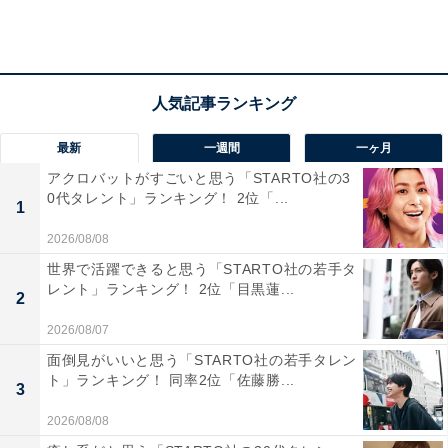
2位「梅田駅」（※）
最新
一週間
一ヶ月
大阪府大阪市北区に位置する「梅田駅」エリア。地下鉄
アクロバットがすごいと思う「STARTO社の3
梅田駅はJR大阪駅に隣接、一帯はJR北新地駅やその他の
0代タレント」ランキング！ 2位「...
1
地下鉄駅が密集しています。周辺は百貨店や大型商業施
2026/08/08
設、飲食店などが豊富。繁華街となっており昼夜問わず
世界で活躍できると思う「STARTO社の若手タ
たくさんの人で賑わうエリアです。
レント」ランキング！ 2位「目黒蓮...
2
※梅田駅：梅田駅、大阪駅、大阪梅田駅、東梅田駅、西
2026/08/07
梅田駅、北新地駅
面倒見がいいと思う「STARTO社の若手タレン
ト」ランキング！ 同率2位「佐藤勝...
3
2026/08/08