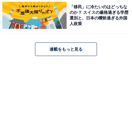
グ！ 2位「西宮北口駅」、1位は？
「移民」に冷たいのはどっちな
・
のか？ スイスの厳格過ぎる学歴
選別と、日本の曖昧過ぎる外国
関西の女性が選ぶ「住みたい街（駅）」ランキング！ 2
人政策
位「梅田駅エリア」、1位は？
・
関西の男性が選ぶ「住みたい街（駅）」ランキング！ 3
連載をもっと見る
位「神戸三宮駅エリア」、2位「西宮北口駅」、1位は？
・
関西の「住みたい自治体」ランキング！ 2位「大阪府大
阪市北区」、1位は？
【関連リンク】
・
プレスリリース