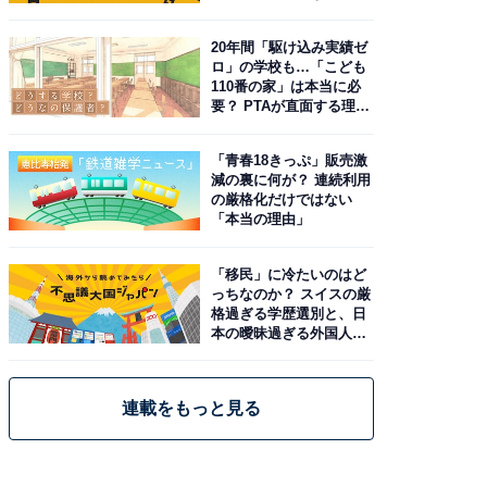
由。予習したい作品は？
20年間「駆け込み実績ゼ
ロ」の学校も…「こども
110番の家」は本当に必
要？ PTAが直面する理想
と現実
「青春18きっぷ」販売激
減の裏に何が？ 連続利用
の厳格化だけではない
「本当の理由」
「移民」に冷たいのはど
っちなのか？ スイスの厳
格過ぎる学歴選別と、日
本の曖昧過ぎる外国人政
策
連載をもっと見る