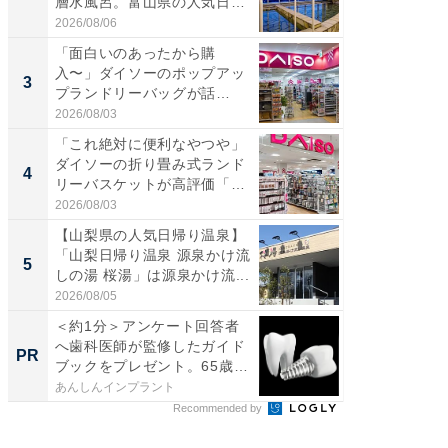
層水風呂。富山県の人気日
は100
帰...
2026/08/06
2026/08/0
「面白いのあったから購
ステラ
入〜」ダイソーのポップアッ
詰め放題
3
3
プランドリーバッグが話
00円で「
題。“さま...
2026/08/03
2026/08/0
「これ絶対に便利なやつや」
「ミニオ
ダイソーの折り畳み式ランド
ッグ！ 
4
4
リーバスケットが高評価「使
ど、夏限
わ...
2026/08/03
2026/08/0
【山梨県の人気日帰り温泉】
【埼玉
「山梨日帰り温泉 源泉かけ流
「行田天
5
5
しの湯 桜湯」は源泉かけ流...
は和の
が...
2026/08/05
2026/08/0
＜約1分＞アンケート回答者
全国の
へ歯科医師が監修したガイド
付きの
PR
PR
ブックをプレゼント。65歳
以...
あんしんインプラント
COCO VIL
Recommended by