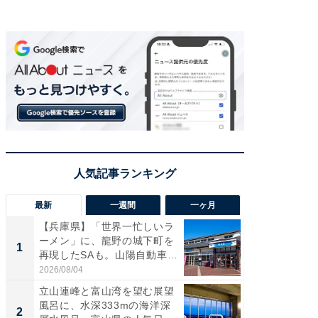
最新
一週間
一ヶ月
【兵庫県】「世界一忙しいラ
【兵庫
ーメン」に、龍野の城下町を
ーメン
1
1
再現したSAも。山陽自動車
再現した
道...
道...
2026/08/04
2026/08/0
立山連峰と富山湾を望む展望
【三重
風呂に、水深333mの海洋深
「鈴鹿天
2
2