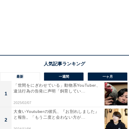
最新
一週間
一ヶ月
「世間をにぎわせている」動物系YouTuber、
違法行為の告発に声明「飼育してい...
1
2025/02/07
大食いYoutuberの彼氏、『お別れしました』
と報告。「もう二度と会わない方が...
2