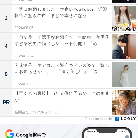
2024/11/06
「実は結婚しました」大食いYouTuber、近況
報告に驚きの声「まじで幸せになっ...
3
2026/08/06
「何て美しく端正なお顔立ち」神崎恵、美男子
すぎる次男の顔出しショット公開！ 「め...
4
2025/01/14
広末涼子、美デコルテ際立つドレス姿で「嬉し
いお知らせが…」！ 「凄く美しい」「透...
5
2024/07/12
【宝くじの裏技】当たる側に回るか、このまま
か
PR
合同会社デジタルファーム
Recommended by