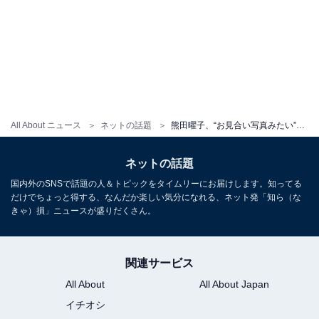
All About ニュース
ネットの話題
熊田曜子、“お見合い写真みたい”な着物ショットに 「可愛すぎ色気ムンムン」「女将さんみたい」の声
ネットの話題
国内外のSNSで話題の人＆トピックをタイムリーにお届けします。知ってる
だけでちょっと得する、なんだか楽しい気分になれる、ネット発「知ら（な
きゃ）損」ニュースが盛りだくさん。
関連サービス
All About
All About Japan
イチオシ