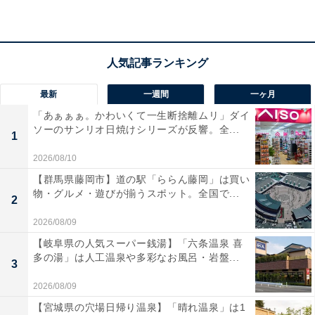
最新
一週間
一ヶ月
「あぁぁぁ。かわいくて一生断捨離ムリ」ダイ
ソーのサンリオ日焼けシリーズが反響。全...
1
2026/08/10
【群馬県藤岡市】道の駅「ららん藤岡」は買い
物・グルメ・遊びが揃うスポット。全国で...
2
2026/08/09
【岐阜県の人気スーパー銭湯】「六条温泉 喜
多の湯」は人工温泉や多彩なお風呂・岩盤...
3
2026/08/09
【宮城県の穴場日帰り温泉】「晴れ温泉」は1