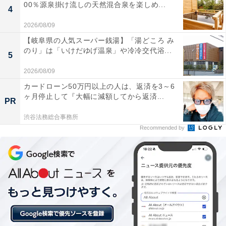
00％源泉掛け流しの天然混合泉を楽しめ...
4
2026/08/09
【岐阜県の人気スーパー銭湯】「湯どころ み
のり」は「いけだゆげ温泉」や冷冷交代浴...
5
2026/08/09
カードローン50万円以上の人は、返済を3～6
ヶ月停止して『大幅に減額してから返済...
PR
渋谷法務総合事務所
Recommended by