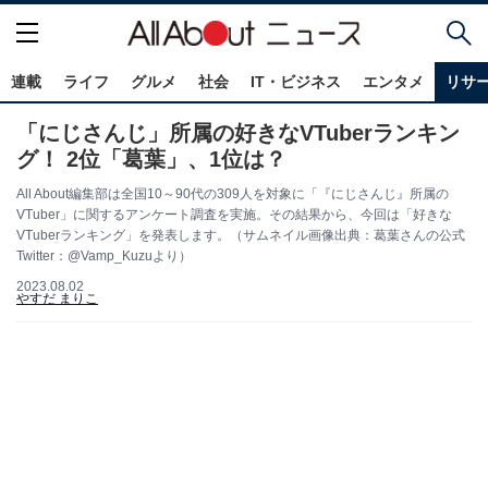
連載
ライフ
グルメ
社会
IT・ビジネス
エンタメ
リサ
「にじさんじ」所属の好きなVTuberランキン
グ！ 2位「葛葉」、1位は？
All About編集部は全国10～90代の309人を対象に「『にじさんじ』所属の
VTuber」に関するアンケート調査を実施。その結果から、今回は「好きな
VTuberランキング」を発表します。（サムネイル画像出典：葛葉さんの公式
Twitter：@Vamp_Kuzuより）
2023.08.02
やすだ まりこ