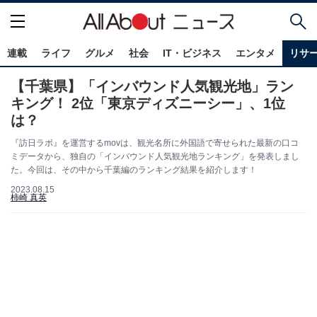
連載
ライフ
グルメ
社会
IT・ビジネス
エンタメ
リサ
【千葉県】「インバウンド人気観光地」ラン
キング！ 2位「東京ディズニーシー」、1位
は？
『訪日ラボ』を運営するmovは、観光名所に外国語で寄せられた最新の口コ
ミデータから、独自の「インバウンド人気観光地ランキング」を発表しまし
た。今回は、その中から千葉編のランキング結果を紹介します！
2023.08.15
柿崎 真英