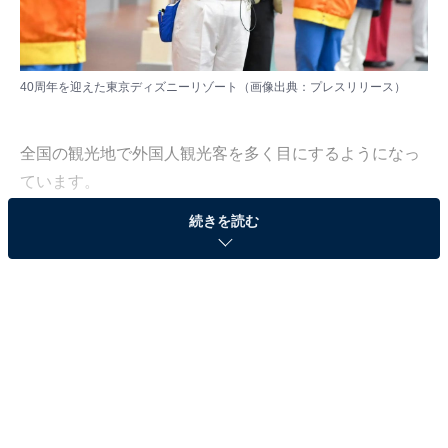
40周年を迎えた東京ディズニーリゾート（画像出典：
プレスリリース
）
全国の観光地で外国人観光客を多く目にするようになっ
ています。
続きを読む
そんな中、『訪日ラボ』を運営するmovは、各観光名所
に外国語で寄せられた最新の口コミデータを基に、独自
の「インバウンド人気観光地ランキング」を発表しまし
た。
今回は、千葉編のランキング結果を紹介します！