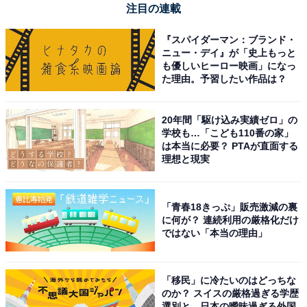
注目の連載
『スパイダーマン：ブランド・
ニュー・デイ』が「史上もっと
も優しいヒーロー映画」になっ
た理由。予習したい作品は？
20年間「駆け込み実績ゼロ」の
こちらもおすすめ
学校も…「こども110番の家」
【沖縄県】「インバウンド人気観光地」ランキ
は本当に必要？ PTAが直面する
ング！ 2位「万座毛」、1位は？
理想と現実
「青春18きっぷ」販売激減の裏
に何が？ 連続利用の厳格化だけ
ではない「本当の理由」
「移民」に冷たいのはどっちな
1
2
のか？ スイスの厳格過ぎる学歴
選別と、日本の曖昧過ぎる外国