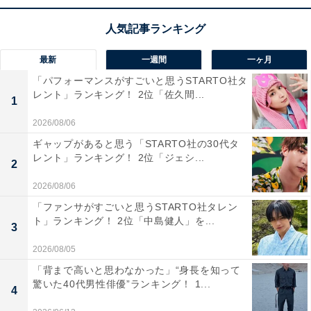
1位に輝いたのは、「東京ディズニーランド」でした！
言わずと知れた“夢と魔法の国”をコンセプトにしたテー
マパーク。
最新
一週間
一ヶ月
「パフォーマンスがすごいと思うSTARTO社タ
こちらは、シンボルであるシンデレラ城を中心に、冒険
レント」ランキング！ 2位「佐久間...
1
や童話、未来などをテーマにした7つのエリアに分けら
2026/08/06
れています。アトラクションの数は39種類あり、絶叫系
ギャップがあると思う「STARTO社の30代タ
から小さな子どもも楽しめるものまでさまざま。
レント」ランキング！ 2位「ジェシ...
2
2026/08/06
パレードも人気の1つで、この夏は人気の散水プログラ
「ファンサがすごいと思うSTARTO社タレン
ムが復活したほか、TDLの夜の名物であるエレクトリカ
ト」ランキング！ 2位「中島健人」を...
3
ルパレード・ドリームライツにはダンサーが約3年半ぶ
りに復活するなど、うれしいニュースが聞かれていま
2026/08/05
す。
「背まで高いと思わなかった」“身長を知って
驚いた40代男性俳優”ランキング！ 1...
4