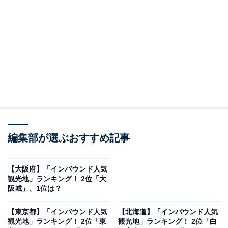
＞10位までのランキング結果を見る
第2位：東京ディズニーシー
2位には、「東京ディズニーシー」がランクイン。東京
ディズニーランド（以下TDL）のお隣に2001年にオープ
ンしたテーマパーク。“冒険とイマジネーションの海”を
コンセプトにしたこのパークは、地中海や北大西洋、南
編集部が選ぶおすすめ記事
太平洋など7つのテーマポートで構成されています。
【大阪府】「インバウンド人気
観光地」ランキング！ 2位「大
そのため、それぞれのテーマポートに沿って、ヨーロッ
阪城」、1位は？
パやアメリカなどのまち並みが再現され、TDLよりも大
人の雰囲気が漂います。アトラクションも海をテーマ
【東京都】「インバウンド人気
【北海道】「インバウンド人気
観光地」ランキング！ 2位「東
観光地」ランキング！ 2位「白
に、水を扱ったものが多く、ロマンティックな気分を味