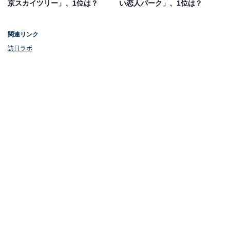
京スカイツリー」、1位は？
い恋人パーク」、1位は？
わえるのも魅力です。
関連リンク
訪日ラボ
第1位：東京ディズニーランド