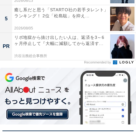
2026/06/13
＞10位までのランキング結果を見る
癒し系だと思う「STARTO社の若手タレント」
ランキング！ 2位「松島聡」を抑え...
5
2026/08/05
この記事の筆者：柿崎 真英 プロフィール
リボ地獄から抜け出したい人は、返済を3～6
2019年よりフリーランスライター・エディターとして活
ヶ月停止して『大幅に減額してから返済す...
PR
動。月刊誌やニュースサイト編集者としてのバックグラ
渋谷法務総合事務所
ウンドを持つ。現在はローカルメディアでの活動を中心
Recommended by
に、エンタメ・トレンド記事なども執筆。