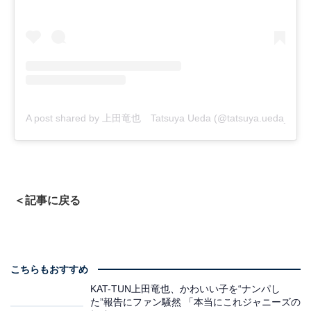
A post shared by 上田竜也 Tatsuya Ueda (@tatsuya.ueda_j)
＜記事に戻る
こちらもおすすめ
KAT-TUN上田竜也、かわいい子を“ナンパし
た”報告にファン騒然 「本当にこれジャニーズの