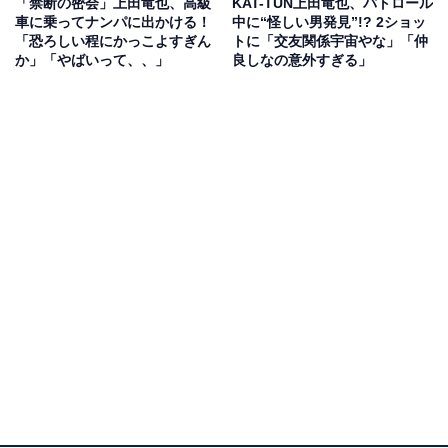
「禁断の密会」上田竜也、高級
KAT-TUN上田竜也、パトロール
車に乗ってナンパに出かける！
中に“怪しい男発見”!? 2ショッ
「恐ろしい程にかっこよすぎん
トに「交友関係宇宙やな」「仲
か」「やばいって、、」
良しなの意外すぎる」