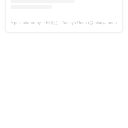
A post shared by 上田竜也 Tatsuya Ueda (@tatsuya.ueda_j)