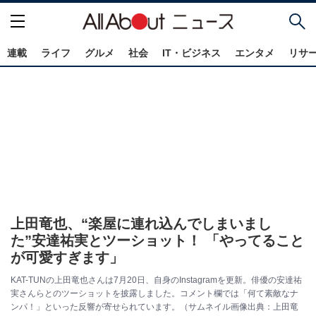
連載
ライフ
グルメ
社会
IT・ビジネス
エンタメ
リサ
上田竜也、“楽屋に連れ込んでしまいまし
た”安達祐実とツーショット！ 「やってること
が可愛すぎます」
KAT-TUNの上田竜也さんは7月20日、自身のInstagramを更新。俳優の安達祐
実さんらとのツーショットを披露しました。コメント欄では「何て素敵なナ
ンパ！」といった反響が寄せられています。（サムネイル画像出典：上田竜