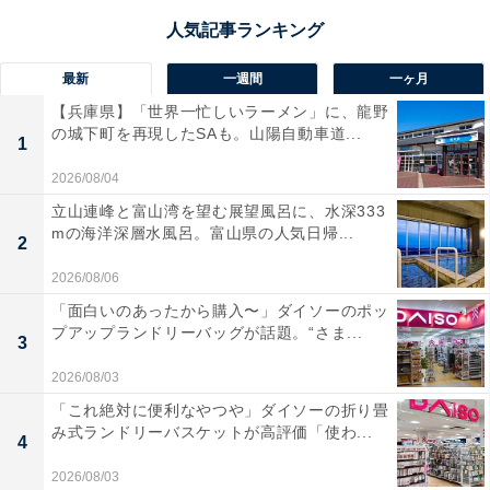
最新
一週間
一ヶ月
【兵庫県】「世界一忙しいラーメン」に、龍野
の城下町を再現したSAも。山陽自動車道...
1
2026/08/04
立山連峰と富山湾を望む展望風呂に、水深333
mの海洋深層水風呂。富山県の人気日帰...
2
2026/08/06
「面白いのあったから購入〜」ダイソーのポッ
プアップランドリーバッグが話題。“さま...
3
2026/08/03
「これ絶対に便利なやつや」ダイソーの折り畳
み式ランドリーバスケットが高評価「使わ...
4
2026/08/03