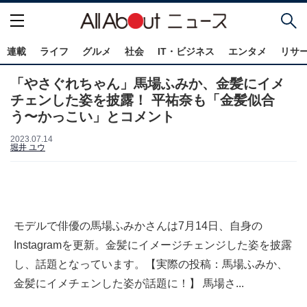
連載
ライフ
グルメ
社会
IT・ビジネス
エンタメ
リサ
「やさぐれちゃん」馬場ふみか、金髪にイメ
チェンした姿を披露！ 平祐奈も「金髪似合
う〜かっこい」とコメント
2023.07.14
堀井 ユウ
モデルで俳優の馬場ふみかさんは7月14日、自身の
Instagramを更新。金髪にイメージチェンジした姿を披露
し、話題となっています。【実際の投稿：馬場ふみか、
金髪にイメチェンした姿が話題に！】 馬場さ...