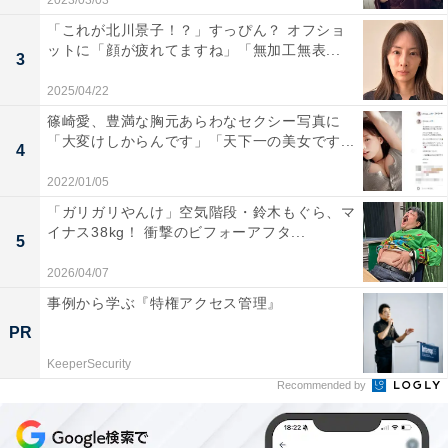
2023/03/03
「これが北川景子！？」すっぴん？ オフショ
ットに「顔が疲れてますね」「無加工無表...
3
2025/04/22
篠崎愛、豊満な胸元あらわなセクシー写真に
「大変けしからんです」「天下一の美女です...
4
2022/01/05
「ガリガリやんけ」空気階段・鈴木もぐら、マ
イナス38kg！ 衝撃のビフォーアフタ...
5
2026/04/07
事例から学ぶ『特権アクセス管理』
PR
KeeperSecurity
Recommended by