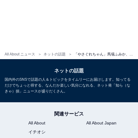
All About ニュース
ネットの話題
「やさぐれちゃん」馬場ふみか、金髪にイメチェンした姿を披露！ 平祐奈も「金髪似合う〜かっこい」とコメント
ネットの話題
国内外のSNSで話題の人＆トピックをタイムリーにお届けします。知ってる
だけでちょっと得する、なんだか楽しい気分になれる、ネット発「知ら（な
きゃ）損」ニュースが盛りだくさん。
関連サービス
All About
All About Japan
イチオシ