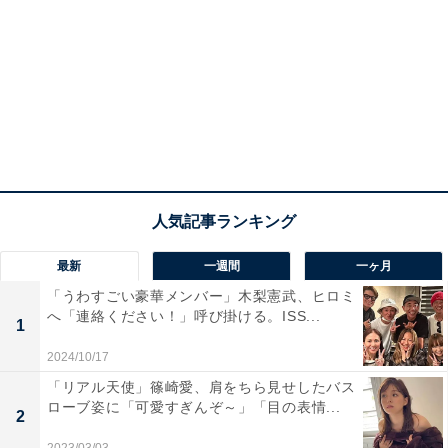
最新
一週間
一ヶ月
「うわすごい豪華メンバー」木梨憲武、ヒロミ
へ「連絡ください！」呼び掛ける。ISS...
1
2024/10/17
「リアル天使」篠崎愛、肩をちら見せしたバス
ローブ姿に「可愛すぎんぞ～」「目の表情...
2