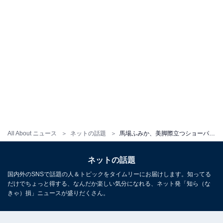
All About ニュース
ネットの話題
馬場ふみか、美脚際立つショーパンコーデ披露！ 「スタイル良過ぎ」「ポーズと笑顔がやばいです」
ネットの話題
国内外のSNSで話題の人＆トピックをタイムリーにお届けします。知ってる
だけでちょっと得する、なんだか楽しい気分になれる、ネット発「知ら（な
きゃ）損」ニュースが盛りだくさん。