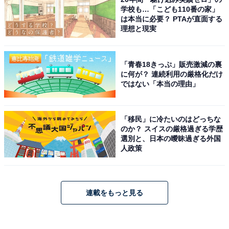
学校も…「こども110番の家」
は本当に必要？ PTAが直面する
理想と現実
「青春18きっぷ」販売激減の裏
に何が？ 連続利用の厳格化だけ
ではない「本当の理由」
「移民」に冷たいのはどっちな
のか？ スイスの厳格過ぎる学歴
選別と、日本の曖昧過ぎる外国
人政策
連載をもっと見る