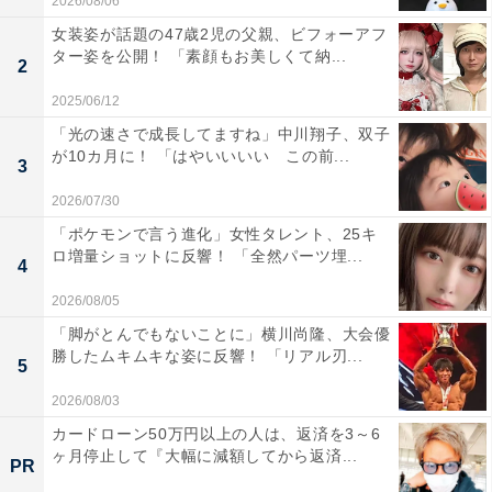
2026/08/06
女装姿が話題の47歳2児の父親、ビフォーアフ
ター姿を公開！ 「素顔もお美しくて納...
2
2025/06/12
「光の速さで成長してますね」中川翔子、双子
が10カ月に！ 「はやいいいい この前...
3
2026/07/30
「ポケモンで言う進化」女性タレント、25キ
ロ増量ショットに反響！ 「全然パーツ埋...
4
2026/08/05
「脚がとんでもないことに」横川尚隆、大会優
勝したムキムキな姿に反響！ 「リアル刃...
5
2026/08/03
カードローン50万円以上の人は、返済を3～6
ヶ月停止して『大幅に減額してから返済...
PR