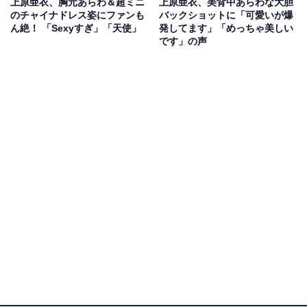
上原亜衣、胸元あらわ＆超ミニ
上原亜衣、美背中あらわな大胆
のチャイナドレス姿にファンも
バックショットに「可愛いが爆
ん絶！ 「Sexyすぎ」「天使」
発してます」「めっちゃ美しい
です」の声