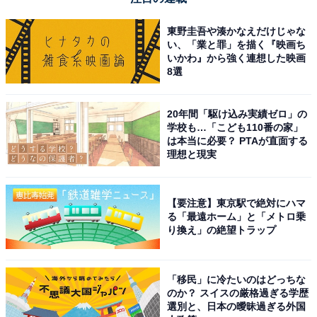
東野圭吾や湊かなえだけじゃな
い、「業と罪」を描く『映画ち
いかわ』から強く連想した映画
8選
20年間「駆け込み実績ゼロ」の
学校も…「こども110番の家」
は本当に必要？ PTAが直面する
理想と現実
【要注意】東京駅で絶対にハマ
る「最遠ホーム」と「メトロ乗
り換え」の絶望トラップ
「移民」に冷たいのはどっちな
のか？ スイスの厳格過ぎる学歴
選別と、日本の曖昧過ぎる外国