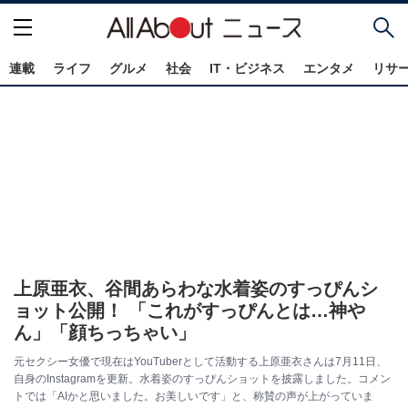
連載
ライフ
グルメ
社会
IT・ビジネス
エンタメ
リサ
上原亜衣、谷間あらわな水着姿のすっぴんシ
ョット公開！ 「これがすっぴんとは…神や
ん」「顔ちっちゃい」
元セクシー女優で現在はYouTuberとして活動する上原亜衣さんは7月11日、
自身のInstagramを更新。水着姿のすっぴんショットを披露しました。コメン
トでは「AIかと思いました。お美しいです」と、称賛の声が上がっていま