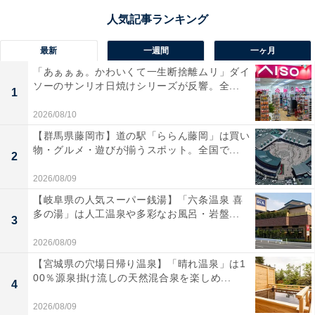
最新
一週間
一ヶ月
「あぁぁぁ。かわいくて一生断捨離ムリ」ダイ
ソーのサンリオ日焼けシリーズが反響。全...
1
2026/08/10
【群馬県藤岡市】道の駅「ららん藤岡」は買い
物・グルメ・遊びが揃うスポット。全国で...
2
2026/08/09
【岐阜県の人気スーパー銭湯】「六条温泉 喜
多の湯」は人工温泉や多彩なお風呂・岩盤...
3
2026/08/09
【宮城県の穴場日帰り温泉】「晴れ温泉」は1
00％源泉掛け流しの天然混合泉を楽しめ...
4
2026/08/09