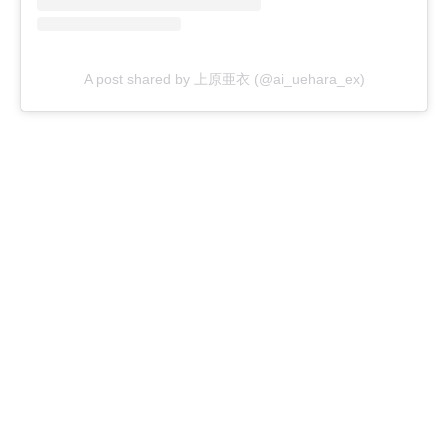
A post shared by 上原亜衣 (@ai_uehara_ex)