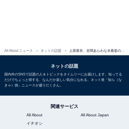
All About ニュース
ネットの話題
上原亜衣、谷間あらわな水着姿のすっぴんショット公開！ 「これがすっぴんとは…神やん」「顔ちっちゃい」
ネットの話題
国内外のSNSで話題の人＆トピックをタイムリーにお届けします。知ってる
だけでちょっと得する、なんだか楽しい気分になれる、ネット発「知ら（な
きゃ）損」ニュースが盛りだくさん。
関連サービス
All About
All About Japan
イチオシ