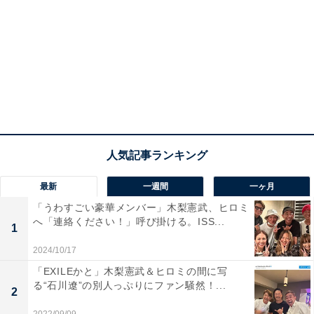
最新
一週間
一ヶ月
「うわすごい豪華メンバー」木梨憲武、ヒロミ
へ「連絡ください！」呼び掛ける。ISS...
1
2024/10/17
「EXILEかと」木梨憲武＆ヒロミの間に写
る“石川遼”の別人っぷりにファン騒然！...
2