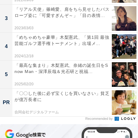
2022/09/09
「リアル天使」篠崎愛、肩をちら見せしたバス
ローブ姿に「可愛すぎんぞ～」「目の表情...
3
2023/03/03
「めちゃめちゃ豪華」木梨憲武、「第1回 最強
芸能ゴルフ選手権トーナメント」出場メ...
4
2024/12/18
「最高な集まり」木梨憲武、奈緒の誕生日をS
now Man・深澤辰哉＆光石研と祝福...
5
2025/02/20
「〇〇した後に必ず宝くじを買いなさい」貧乏
が億万長者に
PR
合同会社デジタルファーム
Recommended by