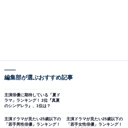
長年にわたってテレビ局でバラエティ番組、情報番組な
どを制作。その後、フリーランスの編集・ライターに転
身。芸能情報に精通し、週刊誌、ネットニュースでテレ
ビや芸能人に関するコラムなどを執筆。編集プロダクシ
ョン「ゆるま」を立ち上げる。
日曜劇場『VIVANT』は放送当日まで情報制限！
社長も知らない中身は？
編集部が選ぶおすすめ記事
まず注目なのが、堺雅人さん主演の日曜劇場
『VIVANT』です。7月16日に放送がスタートするドラマ
主演俳優に期待している「夏ド
ラマ」ランキング！ 2位『真夏
ですが、現時点では一部の出演者とモンゴルで2カ月半
のシンデレラ』、1位は？
の大規模ロケを行ったことしか明かされていません。
主演ドラマが見たい25歳以下の
主演ドラマが見たい25歳以下の
「若手男性俳優」ランキング！
「若手女性俳優」ランキング！