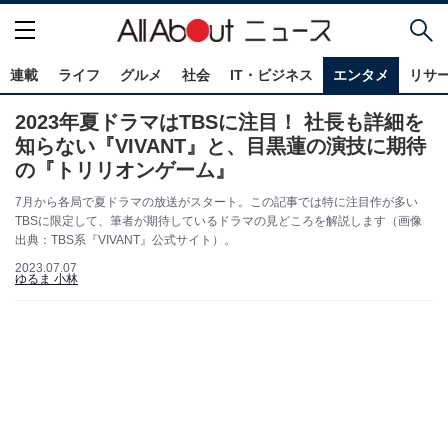
連載
ライフ
グルメ
社会
IT・ビジネス
エンタメ
リサ
2023年夏ドラマはTBSに注目！ 社長も詳細を
知らない『VIVANT』と、目黒蓮の演技に期待
の『トリリオンゲーム』
7月から各局で夏ドラマの放送がスタート。この記事では特に注目作が多い
TBSに限定して、筆者が期待しているドラマの見どころを解説します（画像
出典：TBS系『VIVANT』公式サイト）。
2023.07.07
ゆるま 小林