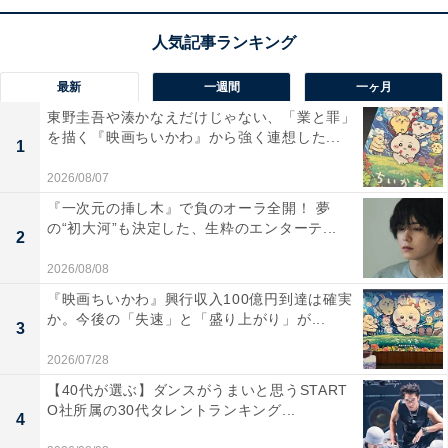
出演者は映画並みに豪華で、堺さんは『半沢直樹』
（TBS系／2020年）以来3年ぶりとなる日曜劇場主演。
さらに、阿部寛さん、二階堂ふみさん、松坂桃李さん、
最新
一週間
一ヶ月
役所広司さんと、主役クラスの俳優が勢ぞろいしていま
東野圭吾や湊かなえだけじゃない、「業と罪」
す。７月に入ってから追加キャストも発表され、林遣都
を描く『映画ちいかわ』から強く連想した...
1
さん、竜星涼さん、高梨臨さん、小日向文世さんをはじ
2026/08/07
め、映画『スパイダーマン』シリーズに出演するハリウ
『一次元の挿し木』で負のオーラ全開！ 夢
ッド俳優のマーティン・スターさんの参加も公表されて
の“初大河”も決定した、生粋のエンターテ...
2
います。
2026/08/08
『映画ちいかわ』興行収入100億円到達は確実
か。今後の「失速」と「盛り上がり」が...
3
2026/07/28
【40代が選ぶ】ダンスがうまいと思うSTART
O社所属の30代タレントランキング...
4