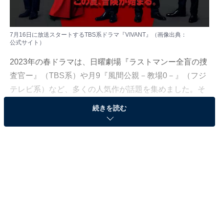
7月16日に放送スタートするTBS系ドラマ『VIVANT』（画像出典：
公式サイト
）
2023年の春ドラマは、日曜劇場『ラストマンー全盲の捜
査官ー』（TBS系）や月9『風間公親－教場0－』（フジ
テレビ系）など、多くの人気作が話題を集めました。そ
の勢いのまま、7月からスタートする夏ドラマも、良質
続きを読む
な作品が数多くラインアップされています。
元テレビ局社員の筆者がこの夏注目しているのは、TBS
のドラマです。まもなく始まるTBSの期待できるドラマ
を3つピックアップして紹介します。
この記事の筆者：ゆるま 小林 プロフィール