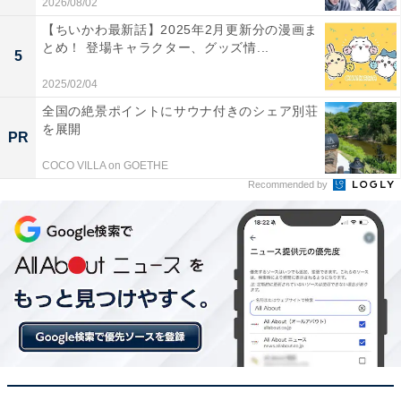
2026/08/02
【ちいかわ最新話】2025年2月更新分の漫画ま
とめ！ 登場キャラクター、グッズ情...
5
2025/02/04
全国の絶景ポイントにサウナ付きのシェア別荘
を展開
PR
COCO VILLA on GOETHE
『VIVANT』の気になるストーリーは？
Recommended by
さて、肝心なストーリーはどうなるのか。『VIVANT』
は、TBS系日曜劇場の『半沢直樹』『下町ロケット』シ
リーズを作り出した、同局の福澤克雄監督が原作を務め
るオリジナルドラマです。公開されている場面写真で
は、銀行を思わせるカットもあり、どこか『半沢直樹』
を思わせるドラマになりそうです。