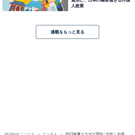
人政策
連載をもっと見る
ここまで解禁された情報をまとめると、「銀行員」「警
察関係者」「医療関係者」を中心としたストーリーが予
想されます。間違いなく、2023年の夏ドラマで注目を集
める作品の1つになることでしょう。
＞次ページ：『18／40～ふたりなら夢も恋も～』は、民
放ドラマ約2年半ぶりの深田恭子に注目
All About ニュース
エンタメ
2023年夏ドラマはTBSに注目！ 社長も詳細を知らない『VIVANT』と、目黒蓮の演技に期待の『トリリオンゲーム』