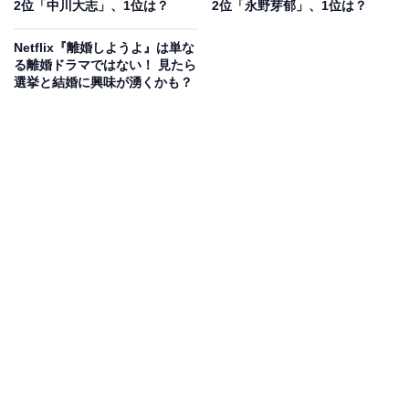
2位「中川大志」、1位は？
2位「永野芽郁」、1位は？
Netflix『離婚しようよ』は単な
る離婚ドラマではない！ 見たら
選挙と結婚に興味が湧くかも？
これは、TBSが「初回放送まで詳細を明かさない」と宣
言し、ストーリーや役柄が分からない宣伝手法を取って
いるから。ちなみに、TBSの佐々木卓社長は7月5日に行
われた定例会見で、「中身は全く教えてもらっていな
い」とコメントするほどの体制を取っています。この宣
伝手法は大きな成果を生みだし、TwitterなどのSNSでは
考察をするドラマファンが多く出現。近年にない盛り上
がりを見せています。