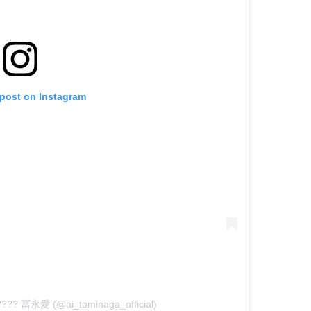
 post on Instagram
????? 冨永愛 (@ai_tominaga_official)