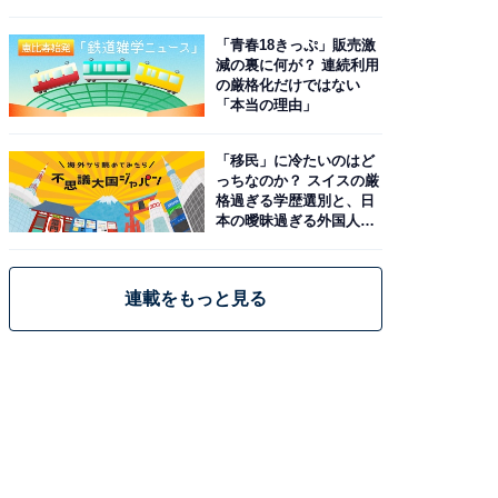
と現実
「青春18きっぷ」販売激
減の裏に何が？ 連続利用
の厳格化だけではない
「本当の理由」
「移民」に冷たいのはど
っちなのか？ スイスの厳
格過ぎる学歴選別と、日
本の曖昧過ぎる外国人政
策
連載をもっと見る