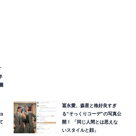
す
半
麗
冨永愛、森星と格好良すぎ
ョ
る“そっくりコーデ”の写真公
て
開！ 「同じ人間とは思えな
いスタイルと顔」