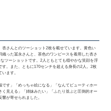
、杏さんとのツーショット2枚を載せています。黄色い
羽織った冨永さんと、茶色のワンピースを着用した杏さ
アなツーショットです。2人ともとても穏やかな笑顔を浮
す。また、ともに170センチを超える身長の2人。2枚
ています。
福です」「めっちゃ絵になる」「なんてビューティホー
さく見える」「姉妹みたい」「ふたり並ぶと圧倒的オー
反響が寄せられました。