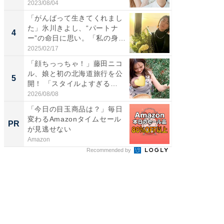
央...
2023/08/04
2026/08/0
「がんばって生きてくれまし
「脳がバ
た」氷川きよし、“パートナ
装姿が話
4
4
ー”の命日に思い。「私の身
のお父さ
体...
2025/02/17
2026/08/0
「顔ちっっちゃ！」藤田ニコ
「ちょ
ル、娘と初の北海道旅行を公
ってま
5
5
開！ 「スタイルよすぎる
熊本地
よ〜...
...
2026/08/08
2026/08/0
「今日の目玉商品は？」毎日
GOETH
変わるAmazonタイムセール
を組み
PR
PR
が見逃せない
Amazon
FINCHI o
Recommended by