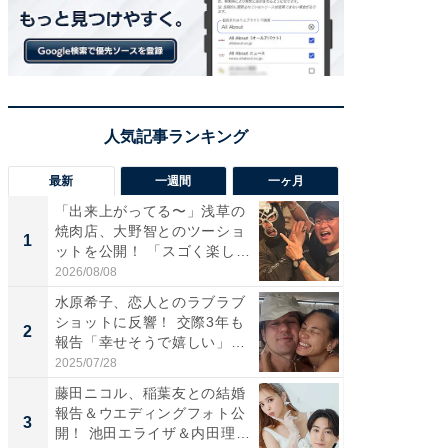
最新
一週間
一ヶ月
「出来上がってる〜」浅草の
「さす
焼肉店、大野智とのツーショ
は」高
1
1
ットを公開！ 「スゴく楽し
災地を
そ...
「カ...
2026/08/08
2026/08/0
水原希子、恋人とのラブラブ
「脚が
ショットに反響！ 交際3年も
横川尚
2
2
報告「幸せそうで嬉しい」
ムキな姿
「...
刃...
2025/07/28
2026/08/0
藤田ニコル、稲葉友との結婚
「え、
報告＆ウエディングフォト公
芸人、2
3
3
開！ 池田エライザ＆内田理
エットに