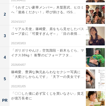
2025/04/22
「うわすごい豪華メンバー」木梨憲武、ヒロミ
へ「連絡ください！」呼び掛ける。ISS...
2
2024/10/17
「リアル天使」篠崎愛、肩をちら見せしたバス
ローブ姿に「可愛すぎんぞ～」「目の表情...
3
2023/03/03
「ガリガリやんけ」空気階段・鈴木もぐら、マ
イナス38kg！ 衝撃のビフォーアフタ...
4
2026/04/07
篠崎愛、豊満な胸元あらわなセクシー写真に
「大変けしからんです」「天下一の美女です...
5
2022/01/05
「〇〇した後に必ず宝くじを買いなさい」貧乏
が億万長者に
PR