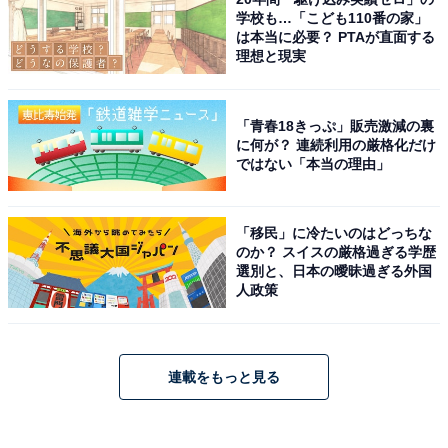
学校も…「こども110番の家」
は本当に必要？ PTAが直面する
理想と現実
「青春18きっぷ」販売激減の裏
に何が？ 連続利用の厳格化だけ
ではない「本当の理由」
「移民」に冷たいのはどっちな
のか？ スイスの厳格過ぎる学歴
選別と、日本の曖昧過ぎる外国
人政策
連載をもっと見る