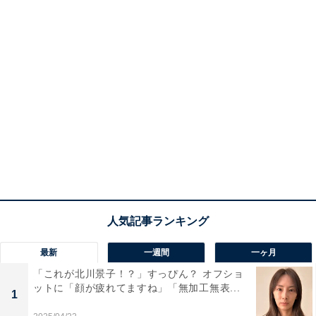
最新
一週間
一ヶ月
「これが北川景子！？」すっぴん？ オフショ
ットに「顔が疲れてますね」「無加工無表...
1