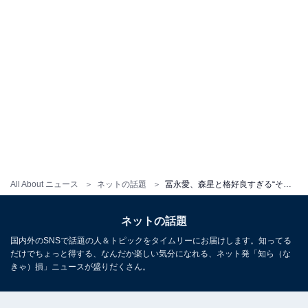
All About ニュース
ネットの話題
冨永愛、森星と格好良すぎる“そっくりコーデ”の写真公開！ 「同じ人間とは思えないスタイルと顔」
ネットの話題
国内外のSNSで話題の人＆トピックをタイムリーにお届けします。知ってる
だけでちょっと得する、なんだか楽しい気分になれる、ネット発「知ら（な
きゃ）損」ニュースが盛りだくさん。