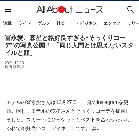
連載
ライフ
グルメ
社会
IT・ビジネス
エンタメ
リサ
冨永愛、森星と格好良すぎる“そっくりコー
デ”の写真公開！ 「同じ人間とは思えないスタ
イルと顔」
2021.12.28
橋酒 瑛麗瑠
モデルの冨永愛さんは12月27日、自身のInstagramを更
新。同じくモデルの森星さんとそっくりコーデを披露し
ました。スカートにジャケットとベストを合わせたおし
ゃれで格好良いコーディネートです。 冨...