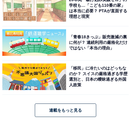
学校も…「こども110番の家」
は本当に必要？ PTAが直面する
理想と現実
「青春18きっぷ」販売激減の裏
に何が？ 連続利用の厳格化だけ
ではない「本当の理由」
「移民」に冷たいのはどっちな
のか？ スイスの厳格過ぎる学歴
選別と、日本の曖昧過ぎる外国
人政策
連載をもっと見る