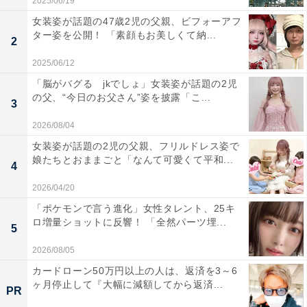
2025/06/19
女装姿が話題の47歳2児の父親、ビフォーアフ
ター姿を公開！ 「素顔もお美しくて納...
2
2025/06/12
「脳がバグる jkでしょ」女装姿が話題の2児
の父、“今日のお父さん”姿を披露「こ...
3
2026/08/04
女装姿が話題の2児の父親、フリルドレス姿で
娘たちとおままごと「なんて可愛くて平和...
4
2026/04/20
「ポケモンで言う進化」女性タレント、25キ
ロ増量ショットに反響！ 「全然パーツ埋...
5
2026/08/05
カードローン50万円以上の人は、返済を3～6
ヶ月停止して『大幅に減額してから返済...
PR