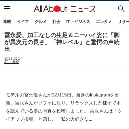
連載
ライフ
グルメ
社会
IT・ビジネス
エンタメ
リサ
冨永愛、加工なしの生足＆ニーハイ姿に「脚
が異次元の長さ」「神レベル」と驚愕の声続
出
2021.12.17
石井 有紀
モデルの冨永愛さんが12月15日、自身のInstagramを更
新。冨永さんがソファに座り、リラックスした様子で本
を読んでいる姿の写真を投稿しました。 冨永さんは「タ
イアップ投稿」と題し、「私の大好きな...