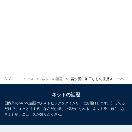
All About ニュース
ネットの話題
冨永愛、加工なしの生足＆ニーハイ姿に「脚が異次元の長さ」「神レベル」と驚愕の声続出
ネットの話題
国内外のSNSで話題の人＆トピックをタイムリーにお届けします。知ってる
だけでちょっと得する、なんだか楽しい気分になれる、ネット発「知ら（な
きゃ）損」ニュースが盛りだくさん。