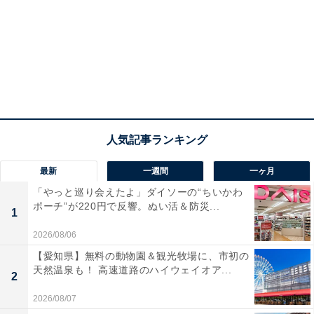
最新
一週間
一ヶ月
「やっと巡り会えたよ」ダイソーの“ちいかわ
ポーチ”が220円で反響。ぬい活＆防災...
1
2026/08/06
【愛知県】無料の動物園＆観光牧場に、市初の
天然温泉も！ 高速道路のハイウェイオア...
2
2026/08/07