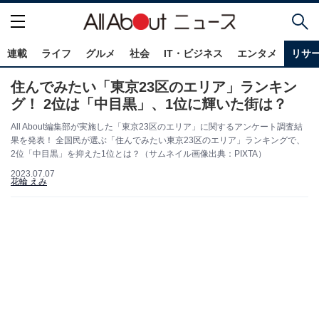
連載
ライフ
グルメ
社会
IT・ビジネス
エンタメ
リサ
住んでみたい「東京23区のエリア」ランキン
グ！ 2位は「中目黒」、1位に輝いた街は？
All About編集部が実施した「東京23区のエリア」に関するアンケート調査結
果を発表！ 全国民が選ぶ「住んでみたい東京23区のエリア」ランキングで、
2位「中目黒」を抑えた1位とは？（サムネイル画像出典：PIXTA）
2023.07.07
花輪 えみ