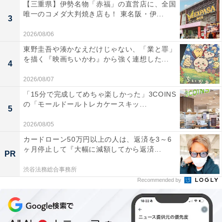
【三重県】伊勢名物「赤福」の直営店に、全国
唯一のコメダ大判焼き店も！ 東名阪・伊...
3
2026/08/06
東野圭吾や湊かなえだけじゃない、「業と罪」
を描く『映画ちいかわ』から強く連想した...
4
2026/08/07
「15分で完成してめちゃ楽しかった」3COINS
の「モールドールトレカケースキッ...
5
2026/08/05
カードローン50万円以上の人は、返済を3～6
ヶ月停止して『大幅に減額してから返済...
PR
渋谷法務総合事務所
Recommended by