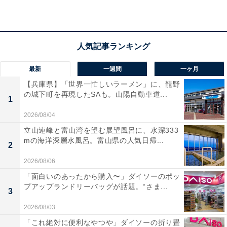
最新
一週間
一ヶ月
【兵庫県】「世界一忙しいラーメン」に、龍野
の城下町を再現したSAも。山陽自動車道...
1
2026/08/04
立山連峰と富山湾を望む展望風呂に、水深333
mの海洋深層水風呂。富山県の人気日帰...
2
2026/08/06
「面白いのあったから購入〜」ダイソーのポッ
プアップランドリーバッグが話題。“さま...
3
2026/08/03
「これ絶対に便利なやつや」ダイソーの折り畳