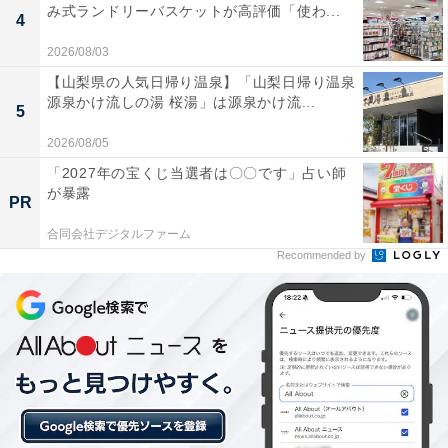
み式ランドリーバスケットが高評価「使わ...
4
2026/08/03
【山梨県の人気日帰り温泉】「山梨日帰り温泉
源泉かけ流しの湯 桜湯」は源泉かけ流...
5
2026/08/05
「2027年の宝くじ当選者は〇〇です」占い師
が暴露
PR
合同会社デジタルファーム
Recommended by