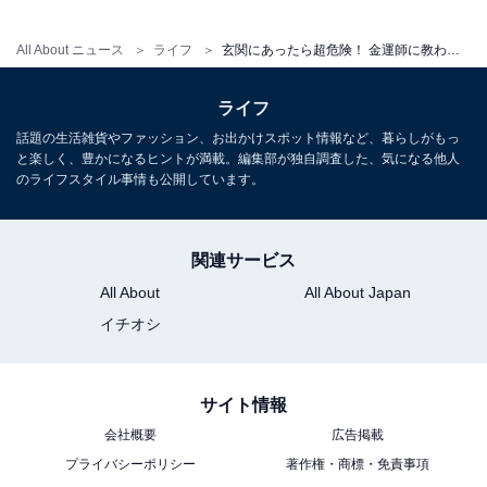
All About ニュース
ライフ
玄関にあったら超危険！ 金運師に教わる「貧乏神に好かれる家の玄関」5つの特徴
ライフ
話題の生活雑貨やファッション、お出かけスポット情報など、暮らしがもっ
と楽しく、豊かになるヒントが満載。編集部が独自調査した、気になる他人
のライフスタイル事情も公開しています。
関連サービス
All About
All About Japan
イチオシ
サイト情報
会社概要
広告掲載
プライバシーポリシー
著作権・商標・免責事項