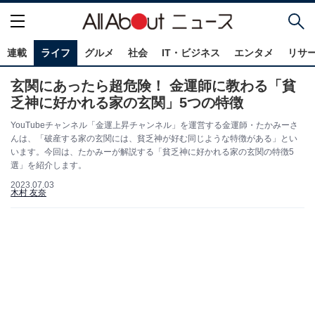
連載
ライフ
グルメ
社会
IT・ビジネス
エンタメ
リサ
玄関にあったら超危険！ 金運師に教わる「貧
乏神に好かれる家の玄関」5つの特徴
YouTubeチャンネル「金運上昇チャンネル」を運営する金運師・たかみーさ
んは、「破産する家の玄関には、貧乏神が好む同じような特徴がある」とい
います。今回は、たかみーが解説する「貧乏神に好かれる家の玄関の特徴5
選」を紹介します。
2023.07.03
木村 友奈