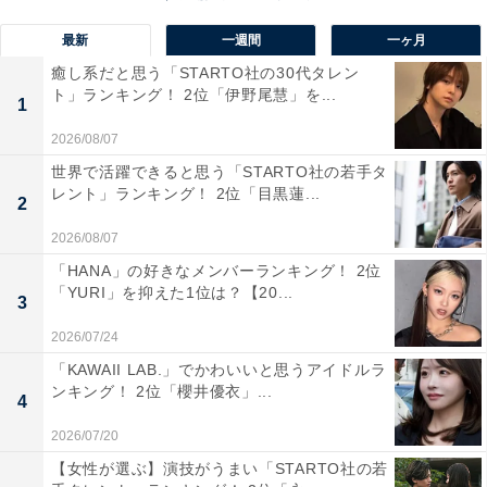
いまでも若々しいから」（秋田県／50代男性）、「ビジ
最新
一週間
一ヶ月
ュアルが30代のままで止まっている。可愛い系のお顔な
癒し系だと思う「STARTO社の30代タレン
ので」（長野県／30代女性）、「童顔で可愛らしいの
ト」ランキング！ 2位「伊野尾慧」を...
1
と、いつも元気いっぱいで歌っている印象が強い」（神
2026/08/07
奈川県／40代女性）といった声が寄せられました。
世界で活躍できると思う「STARTO社の若手タ
レント」ランキング！ 2位「目黒蓮...
2
2026/08/07
「HANA」の好きなメンバーランキング！ 2位
「YURI」を抑えた1位は？【20...
3
2026/07/24
「KAWAII LAB.」でかわいいと思うアイドルラ
ンキング！ 2位「櫻井優衣」...
4
2026/07/20
【女性が選ぶ】演技がうまい「STARTO社の若