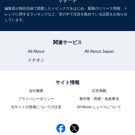
リサーチ
い」（三重県／40代女性）、「今でも綺麗だし大げさか
編集部が独自目線で調査したトピックスをはじめ、最新のリリース情報、ト
レンドに関するランキングなど、世の中で注目を集めている話題をお知らせ
もしれませんが昔と変わらないからです」（宮城県／40
しています。
代男性）といった声が寄せられました。
※回答者コメントは原文ママです
関連サービス
All About
All About Japan
イチオシ
＞16位までの全ランキング結果を見る
サイト情報
会社概要
広告掲載
この記事の筆者：ゆるま 小林 プロフィール
プライバシーポリシー
著作権・商標・免責事項
長年にわたってテレビ局でバラエティ番組、情報番組な
当サイトの情報についての注意
All About ニュースについて
どを制作。その後、フリーランスの編集・ライターに転
身。芸能情報に精通し、週刊誌、ネットニュースでテレ
ビや芸能人に関するコラムなどを執筆。編集プロダクシ
ョン「ゆるま」を立ち上げる。