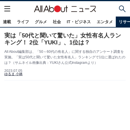
連載
ライフ
グルメ
社会
IT・ビジネス
エンタメ
リサ
実は「50代と聞いて驚いた」女性有名人ラン
キング！ 2位「YUKI」、1位は？
All About編集部は、「50～60代の有名人」に関する独自のアンケート調査を
実施。「実は50代と聞いて驚いた女性有名人」ランキングで1位に選ばれたの
は？（サムネイル画像出典：YUKIさん公式Instagramより）
2023.07.05
ゆるま 小林