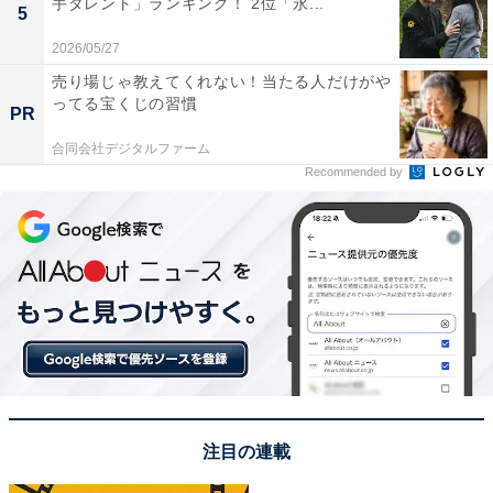
手タレント」ランキング！ 2位「永...
5
2026/05/27
売り場じゃ教えてくれない！当たる人だけがや
1位：松嶋菜々子
ってる宝くじの習慣
PR
合同会社デジタルファーム
Recommended by
View this post on Instagram
注目の連載