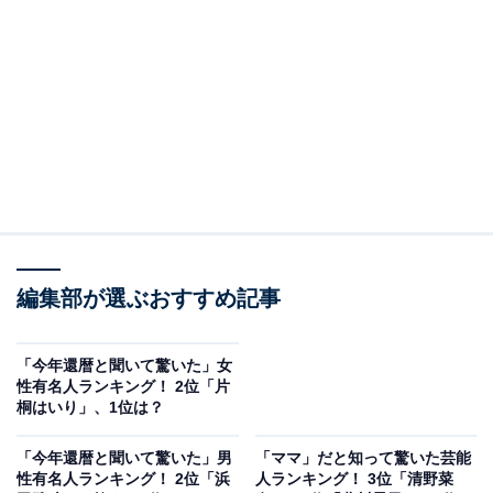
View this post on Instagram
編集部が選ぶおすすめ記事
A post shared by YUKI (@yukiweb.net_official)
「今年還暦と聞いて驚いた」女
性有名人ランキング！ 2位「片
2位は、ミュージシャンとして活躍するYUKIさんです。
桐はいり」、1位は？
1972年2月17日生まれのYUKIさんは、本記事公開の
2023年7月時点で51歳。1993年にロックバンド「JUDY
「今年還暦と聞いて驚いた」男
「ママ」だと知って驚いた芸能
性有名人ランキング！ 2位「浜
人ランキング！ 3位「清野菜
AND MARY」のボーカリストとしてデビューしていま