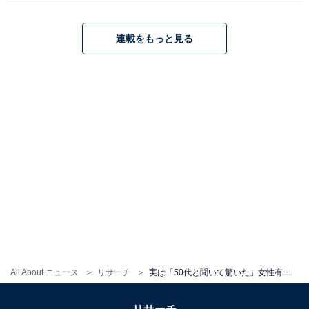
その後は、大ヒットした映画『リング』の主演や、高視
聴率を記録した『百年の物語』（TBS系）、『やまとな
連載をもっと見る
でしこ』（フジテレビ系）などのドラマを中心に大活
躍。2002年には、NHK大河ドラマ『利家とまつ〜加賀百
万石物語〜』で主演を担当し、朝ドラと大河作品の両方
でヒロインを務めた史上初の女性俳優になりました。
その後も出演作は続き、2023年4～6月にはドラマ『王様
に捧ぐ薬指』（TBS系）に出演。「第34回日本ジュエリ
ーベストドレッサー賞」では40代部門を受賞し、20代、
30代に続き3度目の栄誉を獲得して、その美しさが話題
となっています。
アンケートの回答者コメントでは、「歳を重ねても変わ
All About ニュース
リサーチ
実は「50代と聞いて驚いた」女性有名人ランキング！ 2位「YUKI」、1位は？
らない美貌だから」（愛媛県／20代女性）、「透明感が
あり、清楚なイメージをそのまま持ち続けていて若々し