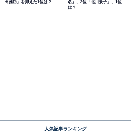
田雅功」を抑えた1位は？
名」、2位「北川景子」、1位
す。数多くの大ヒット曲を生み出し、国民的な人気を獲
は？
得します。
個人活動では、2002年2月にシングル『the end of
shite』でソロデビュー。バンドとソロで東京ドーム公演
を行った史上初の女性シンガーとなり、現在でもカリス
マ的な存在感を放っています。
2022年には、ソロデビュー20周年を記念して全国ツアー
を開催。ファイナルとなる日本武道館公演の本編を、全
国80カ所の映画館で体験できる『YUKI concert tour
“SOUNDS OF TWENTY” 2022 日本武道館 ＜You ain't
seen nothing yet＞』が、2023年7月21～22日に上映予定
です。
アンケートの回答者コメントでは、「歌声や作る曲調が