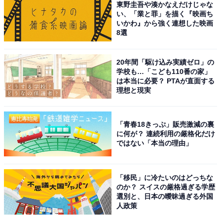
東野圭吾や湊かなえだけじゃな
い、「業と罪」を描く『映画ち
いかわ』から強く連想した映画
8選
20年間「駆け込み実績ゼロ」の
学校も…「こども110番の家」
は本当に必要？ PTAが直面する
理想と現実
A post shared by Vogue Japan (@voguejapan)
1位は、俳優として活躍する松嶋菜々子さんです。1973
「青春18きっぷ」販売激減の裏
に何が？ 連続利用の厳格化だけ
年10月13日生まれの松嶋さんは、本記事公開の2023年7
ではない「本当の理由」
月時点で49歳。ファッション雑誌『ViVi』（講談社）の
読者モデルや、キャンペーンガールなどの仕事で注目を
「移民」に冷たいのはどっちな
集めました。1996年には、NHK連続テレビ小説『ひまわ
のか？ スイスの厳格過ぎる学歴
り』でヒロイン役に抜てきされ、俳優としての仕事を本
選別と、日本の曖昧過ぎる外国
人政策
格化させていきます。