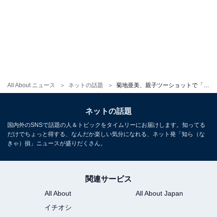
All About ニュース
ネットの話題
菊地亜美、親子ツーショットで「SPEEDみたい」なポーズを披露！ 「二人ともオシャレだね」「痩せて更にかわいい」
ネットの話題
国内外のSNSで話題の人＆トピックをタイムリーにお届けします。知ってる
だけでちょっと得する、なんだか楽しい気分になれる、ネット発「知ら（な
きゃ）損」ニュースが盛りだくさん。
関連サービス
All About
All About Japan
イチオシ