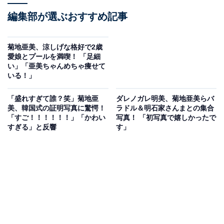
編集部が選ぶおすすめ記事
菊地亜美、涼しげな格好で2歳
愛娘とプールを満喫！ 「足細
い」「亜美ちゃんめちゃ痩せて
いる！」
「盛れすぎて誰？笑」菊地亜
ダレノガレ明美、菊地亜美らバ
美、韓国式の証明写真に驚愕！
ラドル＆明石家さんまとの集合
「すご！！！！！！」「かわい
写真！ 「初写真で嬉しかったで
すぎる」と反響
す」