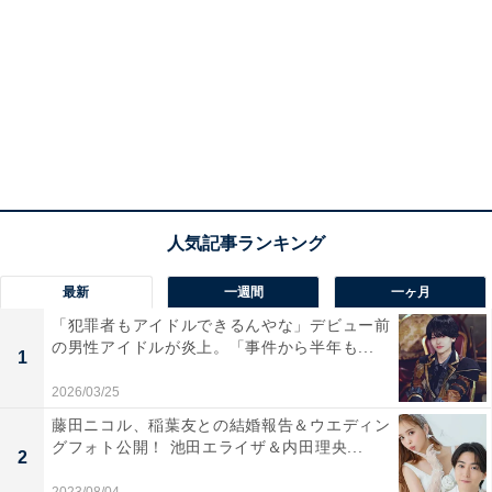
最新
一週間
一ヶ月
「犯罪者もアイドルできるんやな」デビュー前
の男性アイドルが炎上。「事件から半年も...
1
2026/03/25
藤田ニコル、稲葉友との結婚報告＆ウエディン
グフォト公開！ 池田エライザ＆内田理央...
2