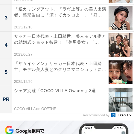
2023/08/04
「逆カミングアウト」『ラヴ上等』の美人出演
者、整形告白に「潔くてカッコよ！」「好...
3
2025/12/18
サッカー日本代表・上田綺世、美人モデル妻と
の結婚式ショット披露！ 「美男美女」「...
4
2023/06/27
「年々イケメン」サッカー日本代表・上田綺
世、モデル美人妻とのクリスマスショットに...
5
2025/12/26
シェア別荘「COCO VILLA Owners」3選
PR
COCO VILLA on GOETHE
Recommended by