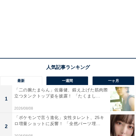
最新
一週間
一ヶ月
「二の腕たまらん」佐藤健、鍛え上げた筋肉際
立つタンクトップ姿を披露！ 「たくまし...
1
2026/08/08
「ポケモンで言う進化」女性タレント、25キ
ロ増量ショットに反響！ 「全然パーツ埋...
2