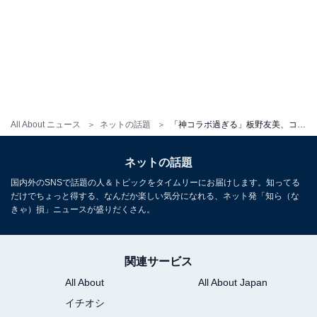
All About ニュース
ネットの話題
「神コラボ過ぎる」板野友美、コムドットに囲まれた紅一点ショットに大反響！ 「眼福でしかない」
ネットの話題
国内外のSNSで話題の人＆トピックをタイムリーにお届けします。知ってる
だけでちょっと得する、なんだか楽しい気分になれる、ネット発「知ら（な
きゃ）損」ニュースが盛りだくさん。
関連サービス
All About
All About Japan
イチオシ