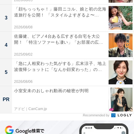
2026/08/05
「顔ちっっちゃ！」藤田ニコル、娘と初の北海
道旅行を公開！ 「スタイルよすぎるよ〜...
3
2026/08/08
佐藤健、ピアノ4台ある広すぎる自宅を大公
開！ 「特注ソファーも凄い」「お部屋の広...
4
2025/09/02
「急に人相変わった気がする」広末涼子、地上
波復帰ショットに「なんか顔変わった」の...
5
2026/08/06
小室安未のおしゃれ動画の秘密が判明
PR
アドビ｜CanCam.jp
Recommended by