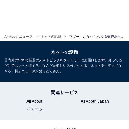
All About ニュース
ネットの話題
マギー、おなかちらり＆美脚あらわなスタイル抜群ミニ丈コーデ！ 「ミニスカートかわいい」「絵になる」
ネットの話題
国内外のSNSで話題の人＆トピックをタイムリーにお届けします。知ってる
だけでちょっと得する、なんだか楽しい気分になれる、ネット発「知ら（な
きゃ）損」ニュースが盛りだくさん。
関連サービス
All About
All About Japan
イチオシ