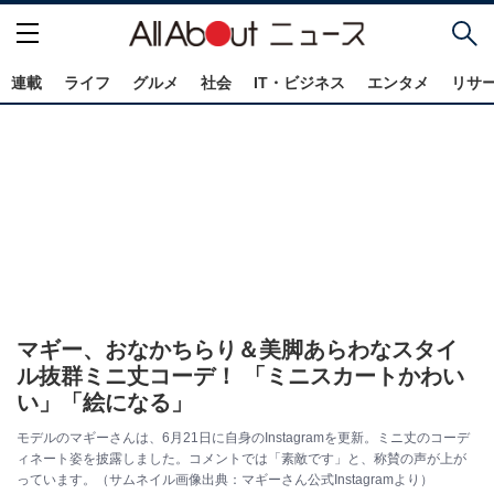
連載
ライフ
グルメ
社会
IT・ビジネス
エンタメ
リサ
マギー、おなかちらり＆美脚あらわなスタイ
ル抜群ミニ丈コーデ！ 「ミニスカートかわい
い」「絵になる」
モデルのマギーさんは、6月21日に自身のInstagramを更新。ミニ丈のコーデ
ィネート姿を披露しました。コメントでは「素敵です」と、称賛の声が上が
っています。（サムネイル画像出典：マギーさん公式Instagramより）