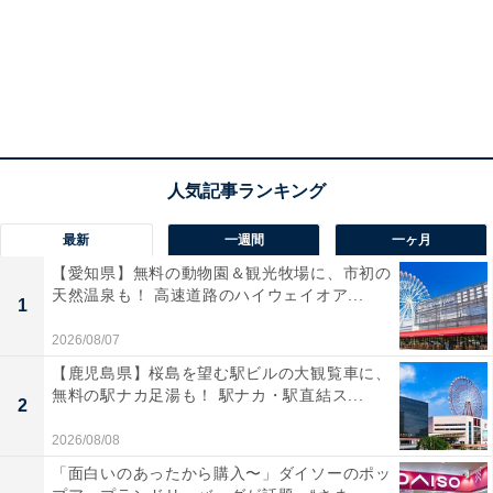
最新
一週間
一ヶ月
【愛知県】無料の動物園＆観光牧場に、市初の
天然温泉も！ 高速道路のハイウェイオア...
1
2026/08/07
【鹿児島県】桜島を望む駅ビルの大観覧車に、
無料の駅ナカ足湯も！ 駅ナカ・駅直結ス...
2
2026/08/08
「面白いのあったから購入〜」ダイソーのポッ