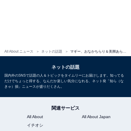
All About ニュース
ネットの話題
マギー、おなかちらり＆美脚あらわなスタイル抜群ミニ丈コーデ！ 「ミニスカートかわいい」「絵になる」
ネットの話題
国内外のSNSで話題の人＆トピックをタイムリーにお届けします。知ってる
だけでちょっと得する、なんだか楽しい気分になれる、ネット発「知ら（な
きゃ）損」ニュースが盛りだくさん。
関連サービス
All About
All About Japan
イチオシ