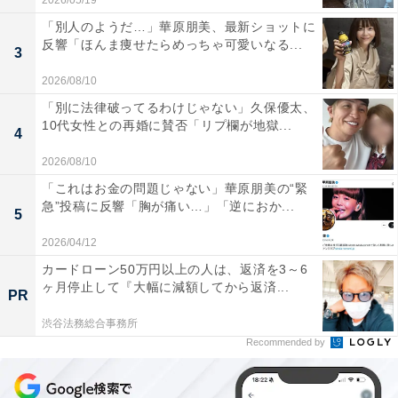
2026/05/19
「別人のようだ…」華原朋美、最新ショットに
反響「ほんま痩せたらめっちゃ可愛いなる...
3
2026/08/10
「別に法律破ってるわけじゃない」久保優太、
10代女性との再婚に賛否「リプ欄が地獄...
4
2026/08/10
「これはお金の問題じゃない」華原朋美の“緊
急”投稿に反響「胸が痛い…」「逆におか...
5
2026/04/12
カードローン50万円以上の人は、返済を3～6
ヶ月停止して『大幅に減額してから返済...
PR
渋谷法務総合事務所
Recommended by