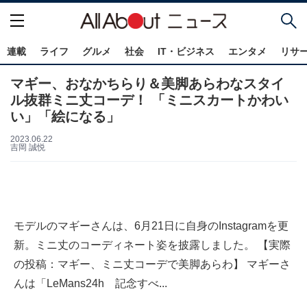
連載
ライフ
グルメ
社会
IT・ビジネス
エンタメ
リサ
マギー、おなかちらり＆美脚あらわなスタイ
ル抜群ミニ丈コーデ！ 「ミニスカートかわい
い」「絵になる」
2023.06.22
吉岡 誠悦
モデルのマギーさんは、6月21日に自身のInstagramを更
新。ミニ丈のコーディネート姿を披露しました。 【実際
の投稿：マギー、ミニ丈コーデで美脚あらわ】 マギーさ
んは「LeMans24h 記念すべ...