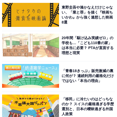
主人公。友達のハチワレやうさぎといつも一緒にいます
東野圭吾や湊かなえだけじゃな
が、思ったことを伝えられない気弱な一面も。ですが、
い、「業と罪」を描く『映画ち
いかわ』から強く連想した映画
時には勇気を振り絞って友達のために頑張る姿も見せて
8選
います。
20年間「駆け込み実績ゼロ」の
コメントを見ると、「目のうるうる感がたまらない」
学校も…「こども110番の家」
（東京都／40代女性）や、「王道で可愛い」（東京都／
は本当に必要？ PTAが直面する
理想と現実
30代女性）、「いつも一生懸命で可愛い」（茨城県／50
代女性）といった声が寄せられています。「シンプルに
かわいい」「メインキャラだから」「1番有名」という
「青春18きっぷ」販売激減の裏
コメントが多く、やはり主人公ゆえの存在感があるよう
に何が？ 連続利用の厳格化だけ
ではない「本当の理由」
です。
※コメントは原文ママです
「移民」に冷たいのはどっちな
のか？ スイスの厳格過ぎる学歴
選別と、日本の曖昧過ぎる外国
この記事の筆者：斉藤 雄二 プロフィール
人政策