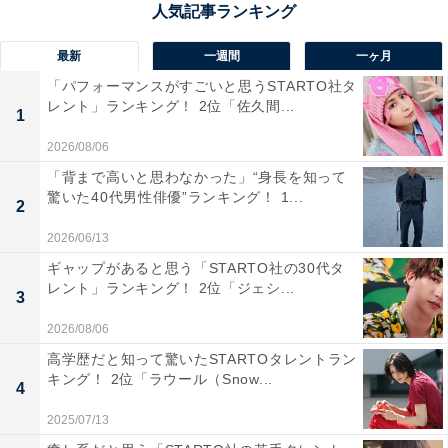
最新
一週間
一ヶ月
「パフォーマンスがすごいと思うSTARTO社タ
レント」ランキング！ 2位「佐久間...
1
2026/08/06
「背まで高いと思わなかった」“身長を知って
第1位：ちいかわ（228票）
驚いた40代男性俳優”ランキング！ 1...
2
2026/06/13
ギャップがあると思う「STARTO社の30代タ
レント」ランキング！ 2位「ジェシ...
3
2026/08/06
高学歴だと知って驚いたSTARTOタレントラン
キング！ 2位「ラウール（Snow...
4
2025/07/13