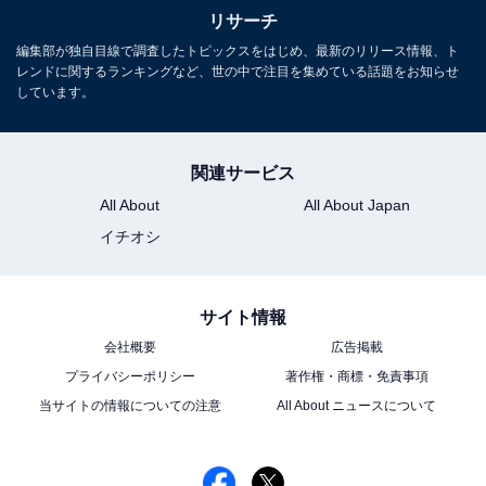
リサーチ
編集部が独自目線で調査したトピックスをはじめ、最新のリリース情報、ト
レンドに関するランキングなど、世の中で注目を集めている話題をお知らせ
こちらもおすすめ
しています。
「かわいいと思う『ちいかわ』のキャラクタ
ー」ランキング！ 2位は「ハチワレ」、1位は？
関連サービス
All About
All About Japan
イチオシ
サイト情報
会社概要
広告掲載
1
2
プライバシーポリシー
著作権・商標・免責事項
当サイトの情報についての注意
All About ニュースについて