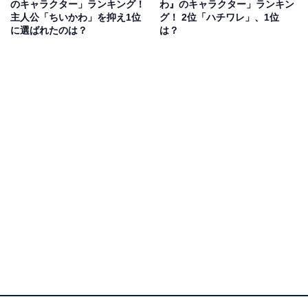
のキャラクター」ランキング！
わ』のキャラクター」ランキン
奇心旺盛で社交性が高い性格で、時々毛玉を吐き出す様
主人公「ちいかわ」を抑え1位
グ！ 2位「ハチワレ」、1位
に選ばれたのは？
は？
子も印象的です。
回答者の自由コメントを見ると、「明るくてポジティブ
なところが好き」（神奈川県／10代女性）や、「思いや
りがあって頑張り屋さんで好き」（群馬県／40代女
性）、「面倒見の良いところ、悲しみに寄り添えるとこ
ろなんかが共感できる」（広島県／40代女性）といった
声が寄せられています。