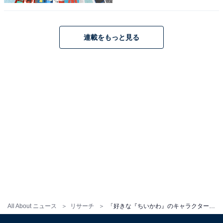
執筆歴5年ほどのWebライター。趣味は読書とフィット
ネス。得意なジャンルはモノ系、スポーツ、車、音楽、
インテリア、投資やお金関連、料理。
連載をもっと見る
＞10位までの全ランキング結果を見る
All About ニュース
リサーチ
「好きな『ちいかわ』のキャラクター」ランキング！ 2位「ハチワレ」を抑えた1位は？