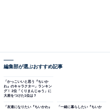
この投稿をInstagramで見る
編集部が選ぶおすすめ記事
「かっこいいと思う『ちいか
ちいかわ(@ngnchiikawa)がシェアした投稿
わ』のキャラクター」ランキン
グ！ 2位「くりまんじゅう」に
大差をつけた1位は？
2位は、「ハチワレ」です！ 青と白のハチワレ模様が特
「友達になりたい『ちいかわ』
「一緒に暮らしたい『ちいか
徴で、ちいかわやうさぎと友達でよく一緒にいます。好