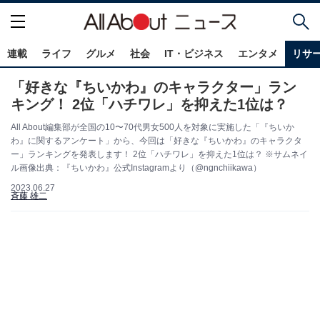
連載
ライフ
グルメ
社会
IT・ビジネス
エンタメ
リサ
「好きな『ちいかわ』のキャラクター」ラン
キング！ 2位「ハチワレ」を抑えた1位は？
All About編集部が全国の10〜70代男女500人を対象に実施した「『ちいか
わ』に関するアンケート」から、今回は「好きな『ちいかわ』のキャラクタ
ー」ランキングを発表します！ 2位「ハチワレ」を抑えた1位は？ ※サムネイ
ル画像出典：『ちいかわ』公式Instagramより（@ngnchiikawa）
2023.06.27
斉藤 雄二