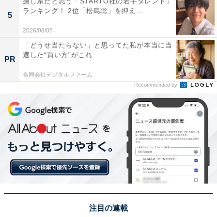
癒し系だと思う「STARTO社の若手タレント」
ランキング！ 2位「松島聡」を抑え...
5
2026/08/05
この投稿をInstagramで見る
「どうせ当たらない」と思ってた私が本当に当
選した“買い方”がこれ
PR
合同会社デジタルファーム
Recommended by
ちいかわ(@ngnchiikawa)がシェアした投稿
注目の連載
1位には、「ちいかわ」が選ばれました！ 真っ白な姿の