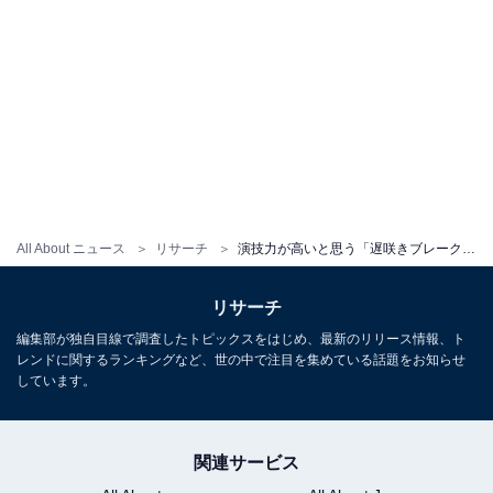
All About ニュース
リサーチ
演技力が高いと思う「遅咲きブレーク俳優」ランキング！ 2位は「江口のりこ」と「松重豊」、1位は？
リサーチ
編集部が独自目線で調査したトピックスをはじめ、最新のリリース情報、ト
レンドに関するランキングなど、世の中で注目を集めている話題をお知らせ
しています。
関連サービス