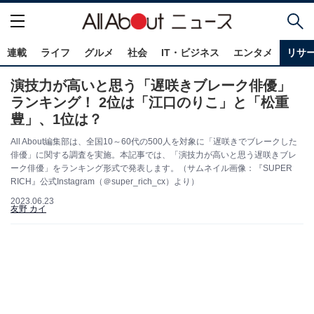
連載
ライフ
グルメ
社会
IT・ビジネス
エンタメ
リサ
演技力が高いと思う「遅咲きブレーク俳優」
ランキング！ 2位は「江口のりこ」と「松重
豊」、1位は？
All About編集部は、全国10～60代の500人を対象に「遅咲きでブレークした
俳優」に関する調査を実施。本記事では、「演技力が高いと思う遅咲きブレ
ーク俳優」をランキング形式で発表します。（サムネイル画像：『SUPER
RICH』公式Instagram（＠super_rich_cx）より）
2023.06.23
友野 カイ