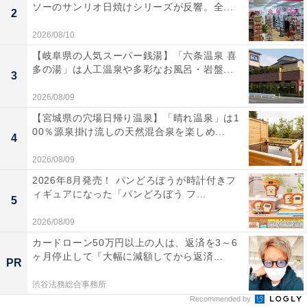
ソーのサンリオ日焼けシリーズが反響。全...
2
2026/08/10
【岐阜県の人気スーパー銭湯】「六条温泉 喜
多の湯」は人工温泉や多彩なお風呂・岩盤...
3
2026/08/09
【宮城県の穴場日帰り温泉】「晴れ温泉」は1
00％源泉掛け流しの天然混合泉を楽しめ...
4
2026/08/09
2026年8月発売！ パンどろぼうが時計付きフ
ィギュアになった「パンどろぼう フ...
5
2026/08/09
カードローン50万円以上の人は、返済を3～6
ヶ月停止して『大幅に減額してから返済...
PR
渋谷法務総合事務所
Recommended by