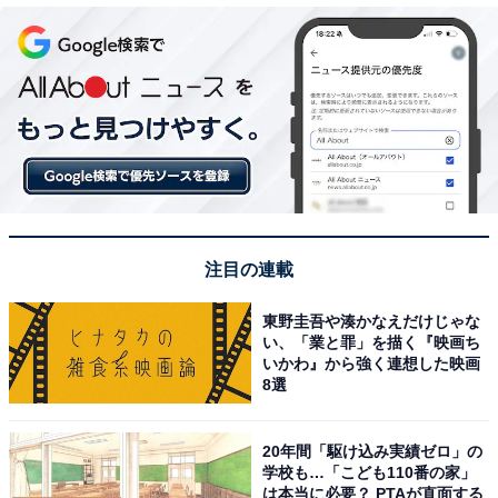
注目の連載
東野圭吾や湊かなえだけじゃな
い、「業と罪」を描く『映画ち
いかわ』から強く連想した映画
8選
20年間「駆け込み実績ゼロ」の
学校も…「こども110番の家」
は本当に必要？ PTAが直面する