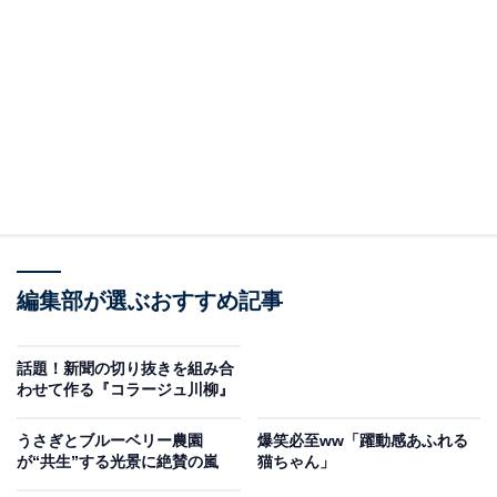
工芸がこのたび、剣を振って敵を倒せる体験型ゲーム「
Tale from Evangelium（テイル・フロム・エファンゲー
リウム）
」を社内に設置したとのこと。代表取締役の折井匠さん
にお話を聞いた。
ひたすら剣を作り続けていたらある日……
編集部が選ぶおすすめ記事
――まずは、武器作りを始めたきっかけについて教えて
ください。
話題！新聞の切り抜きを組み合
わせて作る『コラージュ川柳』
折井さん（以下、折井）
：「NCルーター」というアクリ
うさぎとブルーベリー農園
爆笑必至ww「躍動感あふれる
ル加工ができる機械に運命を感じたのがきっかけです。
が“共生”する光景に絶賛の嵐
猫ちゃん」
コンピューター制御で図面通りに切断したり彫刻したり