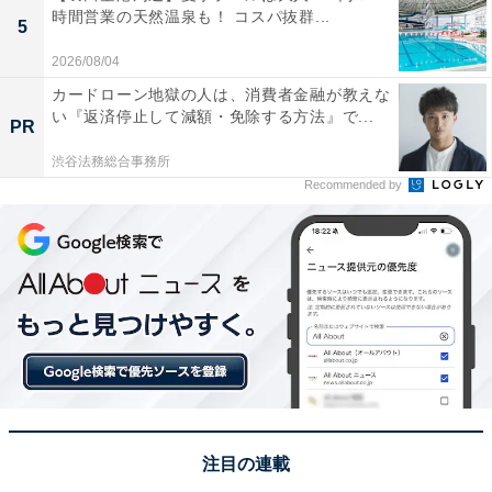
時間営業の天然温泉も！ コスパ抜群...
5
2026/08/04
カードローン地獄の人は、消費者金融が教えな
い『返済停止して減額・免除する方法』で...
PR
渋谷法務総合事務所
Recommended by
こちらもおすすめ
鯛を食べたら変な骨が……Twitterで反響「丸く
膨らんだ骨の正体」
注目の連載