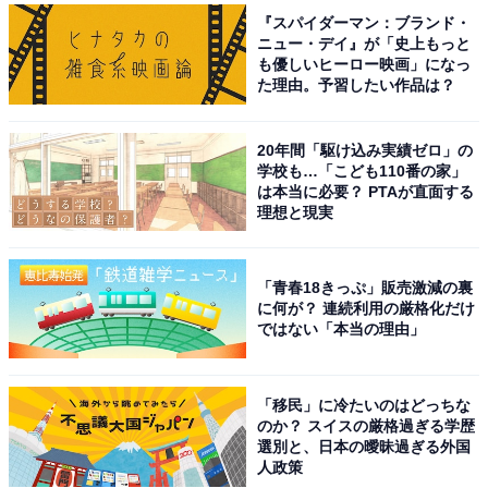
『スパイダーマン：ブランド・
ニュー・デイ』が「史上もっと
も優しいヒーロー映画」になっ
た理由。予習したい作品は？
1
2
3
4
20年間「駆け込み実績ゼロ」の
学校も…「こども110番の家」
は本当に必要？ PTAが直面する
理想と現実
「青春18きっぷ」販売激減の裏
に何が？ 連続利用の厳格化だけ
ではない「本当の理由」
「移民」に冷たいのはどっちな
のか？ スイスの厳格過ぎる学歴
選別と、日本の曖昧過ぎる外国
人政策