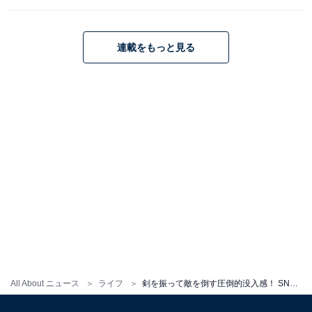
連載をもっと見る
All About ニュース
ライフ
剣を振って敵を倒す圧倒的没入感！ SNSで話題の武器メーカーが作る「体験型ゲーム」の構想から完成まで