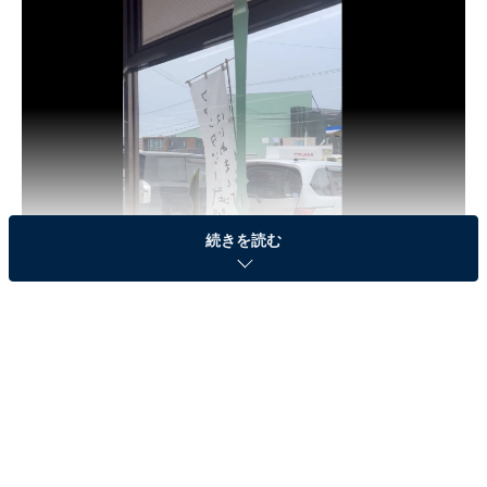
続きを読む
コンビニで販売されているファンタジー武器 ※画像は
匠工芸公式Twitter（@takumikougei）
より
商品を手掛けるのは兵庫県高砂市にある
匠工芸
。プラス
チック加工を専門にしている会社だが、近年さまざまな
ファンタジー武器を手掛け話題となっている。そんな匠