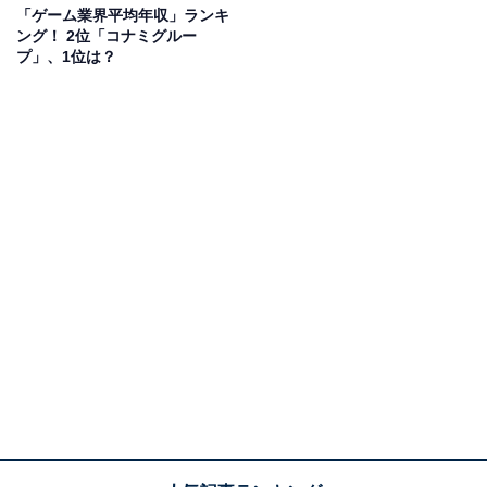
できる機械で、「これがあれば子どもの頃のワクワクが
「ゲーム業界平均年収」ランキ
ング！ 2位「コナミグルー
再現できる！」と思って。ただ、当時は高額なNCルータ
プ」、1位は？
ーを買う余裕はなかったので、周囲の反対を押し切って
起業しました。最初はなかなか軌道に乗らず苦労しまし
たが、ひたすら大好きなRPGゲームに出てくるような剣
を作り続けて精神の安定を図っていました。
――その後、どのように軌道に乗ったのでしょうか。
折井
：2017年に作った小さな武器「
ロミニングカトラス
」が話題になりました。また、コロナ禍では、飛沫防止
用のアクリル製パーティションをアイデアで面白くする
ことで、バズったりもしました。