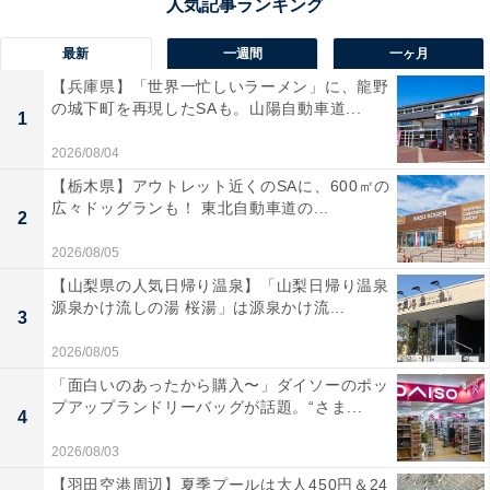
最新
一週間
一ヶ月
【兵庫県】「世界一忙しいラーメン」に、龍野
の城下町を再現したSAも。山陽自動車道...
1
2026/08/04
【栃木県】アウトレット近くのSAに、600㎡の
広々ドッグランも！ 東北自動車道の...
2
2026/08/05
【山梨県の人気日帰り温泉】「山梨日帰り温泉
SNSで話題になったパーティションの1つ
源泉かけ流しの湯 桜湯」は源泉かけ流...
3
2026/08/05
＞次ページ：いざ、体感型ゲーム「Tale from
「面白いのあったから購入〜」ダイソーのポッ
プアップランドリーバッグが話題。“さま...
Evangelium」に潜入！
4
2026/08/03
【羽田空港周辺】夏季プールは大人450円＆24