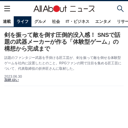
連載
ライフ
グルメ
社会
IT・ビジネス
エンタメ
リサ
剣を振って敵を倒す圧倒的没入感！ SNSで話
題の武器メーカーが作る「体験型ゲーム」の
構想から完成まで
話題のファンタジー武器を手掛ける匠工芸が、剣を振って敵を倒せる体験型
ゲームを社内に設置したとのこと。RPGファンの間で注目を集める匠工芸に
ついて、代表取締役の折井匠さんに取材した。
2023.06.30
加納 ゆい