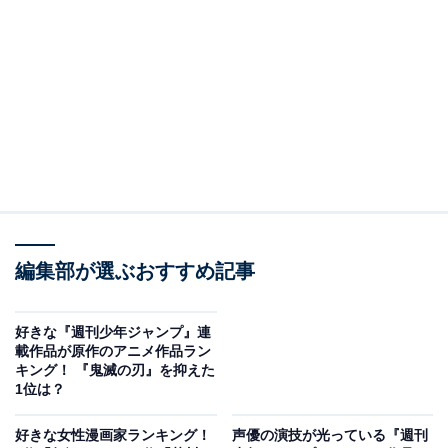
第2位：ロイド・フォージャー
（『SPY×FAMILY』）
第2位は、『SPY×FAMILY』のロイド・フォージャー。
スパイの任務のために作った偽装家族での父親とはい
え、娘役のアーニャと良好な親子関係を築くために奔走
し悩む姿や、体を張って家族を守る姿は、多くの子育て
世代の共感を得ているようです。料理上手でスマートな
ロイド・フォージャーに「理想のパパ像」を重ねる人も
多いのではないでしょうか。
編集部が選ぶおすすめ記事
回答者からは、「クールだけど面白くて、家族を大事に
好きな『週刊少年ジャンプ』連
してる」「偽の家族でも、少しずつお父さんになろうと
載作品が原作のアニメ作品ラン
キング！ 『鬼滅の刃』を抑えた
いう姿が好き」などのコメントが寄せられました。
1位は？
好きな女性漫画家ランキング！
声優の演技が光っている『週刊