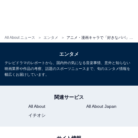
All About ニュース
エンタメ
アニメ・漫画キャラで「好きなパパ」ランキング！ 『SPY×FAMILY』ロイドを抑えた1位は？
エンタメ
テレビドラマのレポートから、国内外の気になる音楽事情、意外と知らない
映画業界や作品の考察、話題のスポーツニュースまで、旬のエンタメ情報を
幅広くお届けしています。
関連サービス
All About
All About Japan
イチオシ