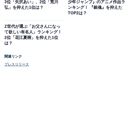
3位「矢沢あい」、2位「荒川
少年ジャンプ』のアニメ作品ラ
弘」を抑えた1位は？
ンキング！ 『銀魂』を抑えた
TOP2は？
Z世代が選ぶ「お父さんになっ
て欲しい有名人」ランキング！
2位「花江夏樹」を抑えた1位
は？
関連リンク
プレスリリース
第1位：野原ひろし（『クレヨンしんちゃん』）
第1位は、『クレヨンしんちゃん』の野原ひろしでし
た。全力で子育てに取り組む姿やサラリーマンとして家
族のために頑張る姿が、「等身大のパパ」として圧倒的