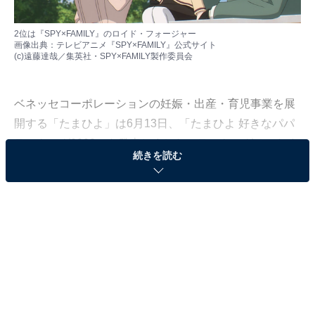
2位は『SPY×FAMILY』のロイド・フォージャー
画像出典：
テレビアニメ『SPY×FAMILY』公式サイト
(c)遠藤達哉／集英社・SPY×FAMILY製作委員会
ベネッセコーポレーションの妊娠・出産・育児事業を展
開する「たまひよ」は6月13日、「たまひよ 好きなパパ
ランキング2023」を発表しました。ランキングは、たま
続きを読む
ひよのアプリ「まいにちのたまひよ」利用者の男女1675
人を対象に実施したアンケート調査結果により作成（調
査期間：2023年5月9〜23日）。今回は、「好きなパパ」
アニメ・漫画キャラ部門ランキングを紹介します！
＞5位までの全ランキング結果を見る