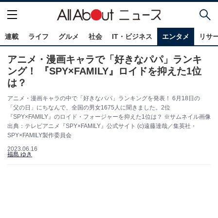
連載
ライフ
グルメ
社会
IT・ビジネス
エンタメ
リサ
アニメ・漫画キャラで「好きなパパ」ランキ
ング！ 『SPY×FAMILY』ロイドを抑えた1位
は？
アニメ・漫画キャラの中で「好きなパパ」ランキングを発表！ 6月18日の
「父の日」にちなんで、全国の男女1675人に聞きました。2位
『SPY×FAMILY』のロイド・フォージャーを抑えた1位は？ ※サムネイル画像
出典：テレビアニメ『SPY×FAMILY』公式サイト (c)遠藤達哉／集英社・
SPY×FAMILY製作委員会
2023.06.16
福島 ゆき