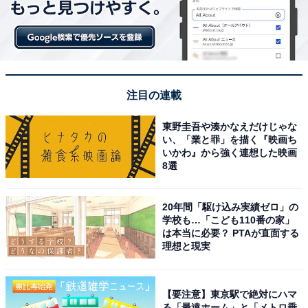
注目の連載
1
2
東野圭吾や湊かなえだけじゃな
い、「業と罪」を描く『映画ち
いかわ』から強く連想した映画
8選
20年間「駆け込み実績ゼロ」の
学校も…「こども110番の家」
は本当に必要？ PTAが直面する
理想と現実
【要注意】東京駅で絶対にハマ
る「最遠ホーム」と「メトロ乗