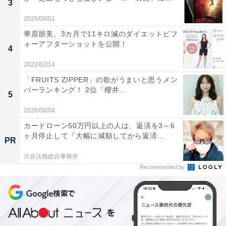
3
2026/08/01
華原朋美、3カ月で11キロ減のダイエットビフ
ォーアフターショットを公開！
4
2022/02/14
「FRUITS ZIPPER」の歌がうまいと思うメン
バーランキング！ 2位「櫻井...
5
2026/08/04
カードローン50万円以上の人は、返済を3～6
ヶ月停止して『大幅に減額してから返済...
PR
渋谷法務総合事務所
Recommended by
こちらもおすすめ
好きな男性漫画家ランキング！ 3位「鳥山
明」、2位「冨樫義博」、では1位は？