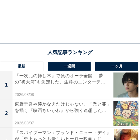
な支持を集め、3年連続で1位を獲得しました。
回答者からは、「 『クレヨンしんちゃん』が昔から大好
きで、みさえのことをたくさん愛しているのがわかる
し、しんのすけとひまわりと過ごす時間を大切にしてい
て家族愛を常に感じるから」「子どものことをすごく尊
重しているし一緒に全力で遊んでくれる」など、失敗や
おふざけの中にも家族への愛情が感じられるとの声が寄
最新
一週間
一ヶ月
せられました。
『一次元の挿し木』で負のオーラ全開！ 夢
の“初大河”も決定した、生粋のエンターテ...
1
2026/08/08
＞次のページ：5位までの全ランキング結果を見る
東野圭吾や湊かなえだけじゃない、「業と罪」
を描く『映画ちいかわ』から強く連想した...
2
2026/08/07
※回答者のコメントは原文ママです
『スパイダーマン：ブランド・ニュー・デイ』
が「史上もっとも優しいヒーロー映画」に...