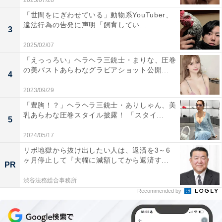
2025/07/28
「世間をにぎわせている」動物系YouTuber、
違法行為の告発に声明「飼育してい...
3
2025/02/07
「えっっろい」ヘラヘラ三銃士・まりな、圧巻
の美バストあらわなグラビアショット公開...
4
2023/09/29
「豊胸！？」ヘラヘラ三銃士・ありしゃん、美
乳あらわな圧巻スタイル披露！ 「スタイ...
5
2024/05/17
リボ地獄から抜け出したい人は、返済を3～6
ヶ月停止して『大幅に減額してから返済す...
PR
渋谷法務総合事務所
Recommended by