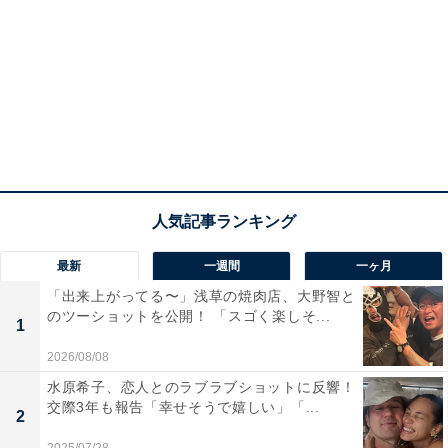
最新
一週間
一ヶ月
「出来上がってる〜」浅草の焼肉店、大野智と
のツーショットを公開！ 「スゴく楽しそ...
1
2026/08/08
水原希子、恋人とのラブラブショットに反響！
交際3年も報告「幸せそうで嬉しい」「...
2