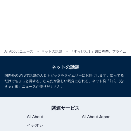
All About ニュース
ネットの話題
「すっぴん？」川口春奈、プライベート感あふれる自然体ショット！ 「ラフなのにすごいお洒落」「かわいい」
ネットの話題
国内外のSNSで話題の人＆トピックをタイムリーにお届けします。知ってる
だけでちょっと得する、なんだか楽しい気分になれる、ネット発「知ら（な
きゃ）損」ニュースが盛りだくさん。
関連サービス
All About
All About Japan
イチオシ