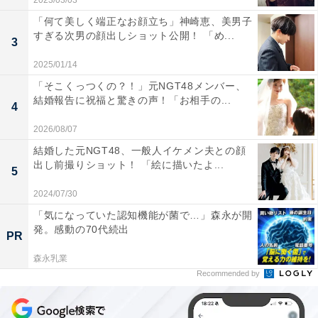
2023/03/03
「何て美しく端正なお顔立ち」神崎恵、美男子
すぎる次男の顔出しショット公開！ 「め...
3
2025/01/14
「そこくっつくの？！」元NGT48メンバー、
結婚報告に祝福と驚きの声！「お相手の...
4
2026/08/07
結婚した元NGT48、一般人イケメン夫との顔
出し前撮りショット！ 「絵に描いたよ...
5
2024/07/30
「気になっていた認知機能が菌で…」森永が開
発。感動の70代続出
PR
森永乳業
Recommended by