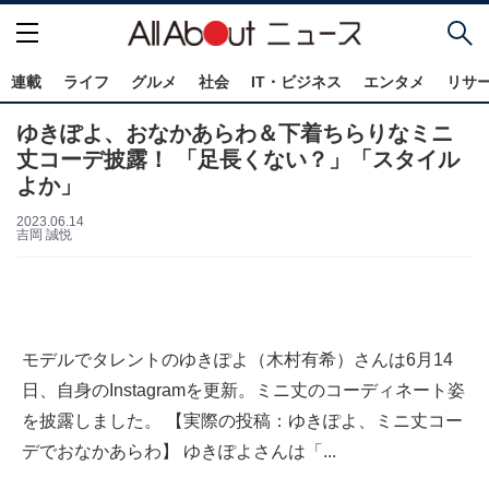
連載
ライフ
グルメ
社会
IT・ビジネス
エンタメ
リサ
ゆきぽよ、おなかあらわ＆下着ちらりなミニ
丈コーデ披露！ 「足長くない？」「スタイル
よか」
2023.06.14
吉岡 誠悦
モデルでタレントのゆきぽよ（木村有希）さんは6月14
日、自身のInstagramを更新。ミニ丈のコーディネート姿
を披露しました。 【実際の投稿：ゆきぽよ、ミニ丈コー
デでおなかあらわ】 ゆきぽよさんは「...