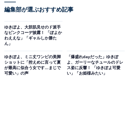
編集部が選ぶおすすめ記事
ゆきぽよ、大胆肌見せのド派手
なピンクコーデ披露！ 「ぽよか
わええな」「ギャルしか勝た
ん」
ゆきぽよ、ミニ丈ワンピの美脚
「爆盛れdayだった」ゆきぽ
ショットに「控えめに言って夏
よ、ガーリーなチュールのドレ
が最高に似合う女です…まじで
ス姿に反響！ 「ゆきぽよ可愛
可愛い」の声
い」「お姫様みたい」