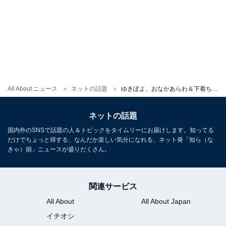
All About ニュース
ネットの話題
ゆきぽよ、おなかあらわ＆下着ちらりなミニ丈コーデ披露！ 「足長くない？」「スタイルよか」
ネットの話題
国内外のSNSで話題の人＆トピックをタイムリーにお届けします。知ってる
だけでちょっと得する、なんだか楽しい気分になれる、ネット発「知ら（な
きゃ）損」ニュースが盛りだくさん。
関連サービス
All About
All About Japan
イチオシ