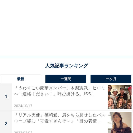
最新
一週間
一ヶ月
「うわすごい豪華メンバー」木梨憲武、ヒロミ
へ「連絡ください！」呼び掛ける。ISS...
1
2024/10/17
「リアル天使」篠崎愛、肩をちら見せしたバス
ローブ姿に「可愛すぎんぞ～」「目の表情...
2