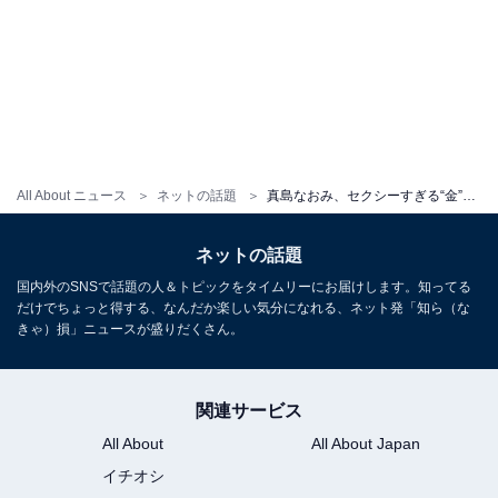
All About ニュース
ネットの話題
真島なおみ、セクシーすぎる“金”バニーガール姿を披露！ 「見事なプロポーション」「なんてゴージャス感」
ネットの話題
国内外のSNSで話題の人＆トピックをタイムリーにお届けします。知ってる
だけでちょっと得する、なんだか楽しい気分になれる、ネット発「知ら（な
きゃ）損」ニュースが盛りだくさん。
関連サービス
All About
All About Japan
イチオシ