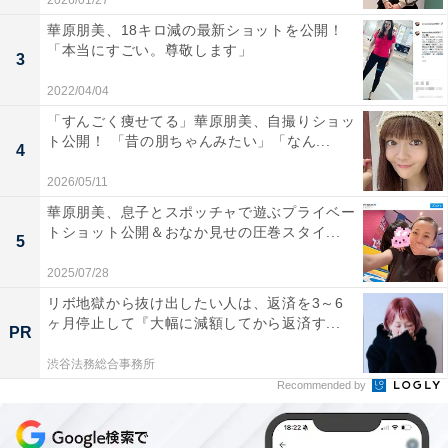
2026/01/27
華原朋美、18キロ減の最新ショットを公開！
「本当にすごい。尊敬します」
3
2022/04/04
「すんごく痩せてる」華原朋美、自撮りショッ
ト公開！ 「昔の朋ちゃんみたい」「なん...
4
2026/05/11
華原朋美、息子とスポッチャで遊ぶプライベー
トショット公開＆おなか見せの圧巻スタイ...
5
2025/07/28
リボ地獄から抜け出したい人は、返済を3～6
ヶ月停止して『大幅に減額してから返済す...
PR
渋谷法務総合事務所
Recommended by