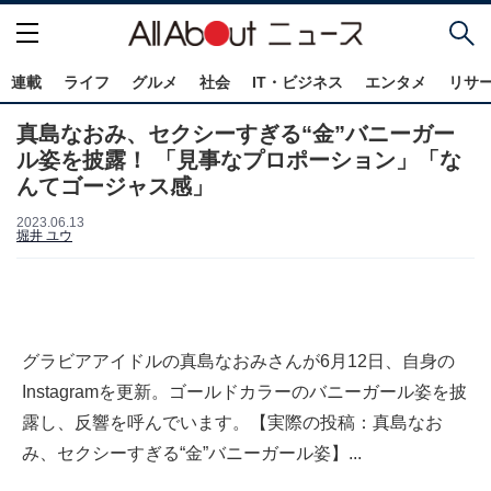
連載
ライフ
グルメ
社会
IT・ビジネス
エンタメ
リサ
真島なおみ、セクシーすぎる“金”バニーガー
ル姿を披露！ 「見事なプロポーション」「な
んてゴージャス感」
2023.06.13
堀井 ユウ
グラビアアイドルの真島なおみさんが6月12日、自身の
Instagramを更新。ゴールドカラーのバニーガール姿を披
露し、反響を呼んでいます。【実際の投稿：真島なお
み、セクシーすぎる“金”バニーガール姿】...