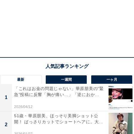
最新
一週間
一ヶ月
「これはお金の問題じゃない」華原朋美の“緊
急”投稿に反響「胸が痛い…」「逆におか...
1
2026/04/12
51歳・華原朋美、ほっそり美脚ショット公
開！ ばっさりカットでショートヘアに。大...
2