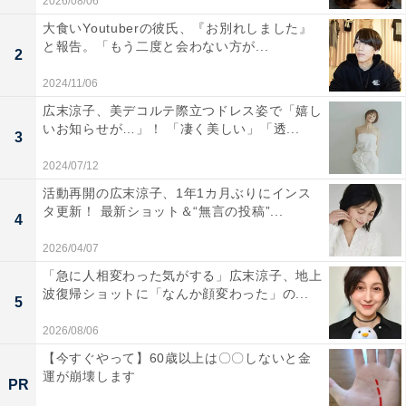
2026/08/06
大食いYoutuberの彼氏、『お別れしました』
と報告。「もう二度と会わない方が...
2
2024/11/06
広末涼子、美デコルテ際立つドレス姿で「嬉し
いお知らせが…」！ 「凄く美しい」「透...
3
2024/07/12
活動再開の広末涼子、1年1カ月ぶりにインス
タ更新！ 最新ショット＆“無言の投稿”...
4
2026/04/07
「急に人相変わった気がする」広末涼子、地上
波復帰ショットに「なんか顔変わった」の...
5
2026/08/06
【今すぐやって】60歳以上は〇〇しないと金
運が崩壊します
PR