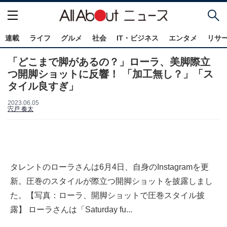
連載
ライフ
グルメ
社会
IT・ビジネス
エンタメ
リサ
「どこまで脚があるの？」ローラ、美脚際立
つ開脚ショットに反響！ 「加工無し？」「ス
タイル良すぎ」
2023.06.05
宍戸 奏太
タレントのローラさんは6月4日、自身のInstagramを更
新。圧巻のスタイルが際立つ開脚ショットを披露しまし
た。【写真：ローラ、開脚ショットで圧巻スタイル披
露】 ローラさんは「Saturday fu...