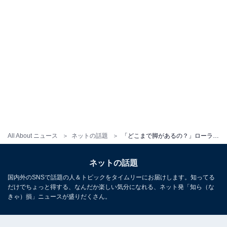
All About ニュース
ネットの話題
「どこまで脚があるの？」ローラ、美脚際立つ開脚ショットに反響！ 「加工無し？」「スタイル良すぎ」
ネットの話題
国内外のSNSで話題の人＆トピックをタイムリーにお届けします。知ってる
だけでちょっと得する、なんだか楽しい気分になれる、ネット発「知ら（な
きゃ）損」ニュースが盛りだくさん。