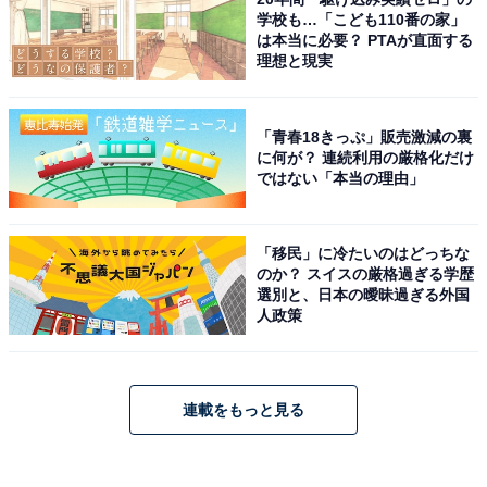
学校も…「こども110番の家」
は本当に必要？ PTAが直面する
理想と現実
「青春18きっぷ」販売激減の裏
に何が？ 連続利用の厳格化だけ
ではない「本当の理由」
「移民」に冷たいのはどっちな
のか？ スイスの厳格過ぎる学歴
選別と、日本の曖昧過ぎる外国
人政策
連載をもっと見る