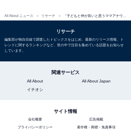
All About ニュース
リサーチ
「子どもと仲が良いと思うママアナウンサー」ランキング！ 2位「紺野あさ美」、1位は大阪府出身の……？
リサーチ
編集部が独自目線で調査したトピックスをはじめ、最新のリリース情報、ト
レンドに関するランキングなど、世の中で注目を集めている話題をお知らせ
しています。
関連サービス
All About
All About Japan
イチオシ
サイト情報
会社概要
広告掲載
プライバシーポリシー
著作権・商標・免責事項