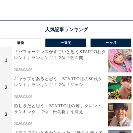
1位：川田裕美
1位にランクインしたのは、川田裕美さんでした！ 川田
さんは1983年生まれの大阪府出身です。川田さんは2006
最新
一週間
一ヶ月
年にアナウンサーとして読売テレビに入社し、約10年間
「パフォーマンスがすごいと思うSTARTO社タ
レント」ランキング！ 2位「佐久間...
多くの番組に出演しました。
1
2026/08/06
2015年にフリーアナウンサーとなってからは、『ヒルナ
ギャップがあると思う「STARTO社の30代タ
ンデス！』（日本テレビ系）などのバラエティ番組のほ
レント」ランキング！ 2位「ジェシ...
2
か、CMなどでも見かけるようになりました。
2026/08/06
癒し系だと思う「STARTO社の若手タレント」
私生活では、2019年に音楽関係者の男性と結婚。現在は
ランキング！ 2位「松島聡」を抑え...
3
2児のママとして仕事と育児を両立されています。
2026/08/05
さらにYouTubeでは、自身の子育てや育児アイテムのレ
「背まで高いと思わなかった」“身長を知って