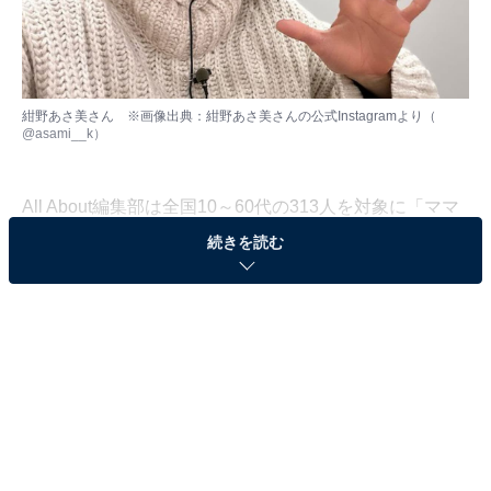
紺野あさ美さん ※画像出典：紺野あさ美さんの公式Instagramより（
@asami__k
）
All About編集部は全国10～60代の313人を対象に「ママ
アナウンサー」に関するアンケート調査を実施しまし
続きを読む
た。この記事では「子どもと仲が良いと思うママアナウ
ンサー」ランキングを発表します。（調査期間：2023年
4月24日～5月23日）
＞10位までのランキング結果を見る