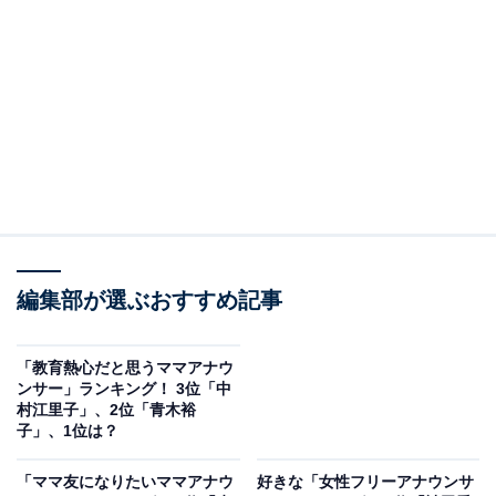
2位：紺野あさ美
2位にランクインしたのは、紺野あさ美さんでした。紺
野さんは1987年生まれの北海道出身です。2001年にアイ
ドルグループ「モーニング娘。」としてデビューし、約
5年間アイドルとして活動しました。
その後、活動休止期間などを挟んで、2011年にテレビ東
京に入社。アナウンサーとしてはもちろん、アイドル時
編集部が選ぶおすすめ記事
代のダンススキルを生かした番組にも出演していまし
た。
「教育熱心だと思うママアナウ
ンサー」ランキング！ 3位「中
2017年に退社。同年に北海道日本ハムファイターズの杉
村江里子」、2位「青木裕
浦稔大選手と結婚し、現在は3人のお子さんのママとし
子」、1位は？
て、仕事と育児を両立されています。
「ママ友になりたいママアナウ
好きな「女性フリーアナウンサ