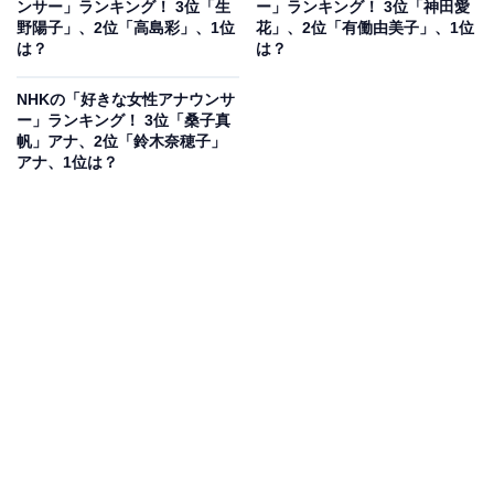
ンサー」ランキング！ 3位「生
ー」ランキング！ 3位「神田愛
回答者からは「ほんわかと楽しく子供目線で過ごしてい
野陽子」、2位「高島彩」、1位
花」、2位「有働由美子」、1位
は？
は？
る姿が浮かびます」（東京都／40代女性）、「YouTube
で見て仲良さそうと思ったから」（三重県／30代女性）
NHKの「好きな女性アナウンサ
といった声が上がっています。
ー」ランキング！ 3位「桑子真
帆」アナ、2位「鈴木奈穂子」
アナ、1位は？