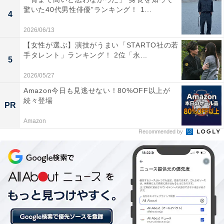
驚いた40代男性俳優”ランキング！ 1...
ビューなどを発信しており、同じくらいのお子さんがい
4
るパパママのファンも多いよう。売れっ子アナウンサー
2026/06/13
ながら、ママとしても充実した日々を過ごされているこ
【女性が選ぶ】演技がうまい「STARTO社の若
手タレント」ランキング！ 2位「永...
とが分かりますね。
5
2026/05/27
回答者からは「明るいキャラクターが子供の目線に合わ
Amazon今日も見逃せない！80%OFF以上が
せて一緒に楽しみながら生活してると想像できるから」
続々登場
PR
（埼玉県／40代女性）、「いつも笑顔で面白くて、家族
Amazon
の仲がいいからこそ楽しい方なのかなと思います」（千
Recommended by
葉県／20代女性）といった声が上がっています。
※回答者のコメントは原文ママです
＞10位までのランキング結果を見る