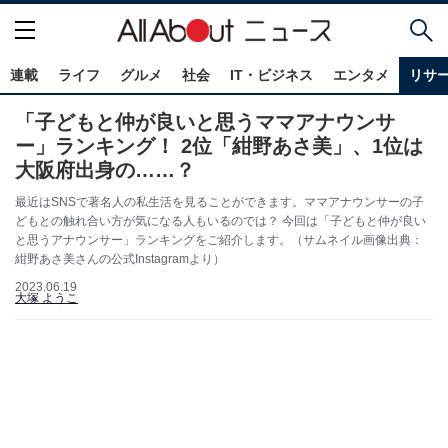
連載
ライフ
グルメ
社会
IT・ビジネス
エンタメ
リサ
「子どもと仲が良いと思うママアナウンサ
ー」ランキング！ 2位「紺野あさ美」、1位は
大阪府出身の……？
最近はSNSで著名人の私生活を見ることができます。ママアナウンサーの子
どもとの触れ合い方が気になる人もいるのでは？ 今回は「子どもと仲が良い
と思うアナウンサー」ランキングをご紹介します。（サムネイル画像出典：
紺野あさ美さんの公式Instagramより）
2023.06.19
大塚 ようこ