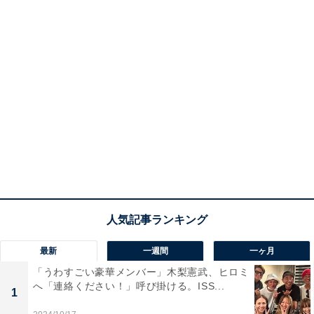
最新
一週間
一ヶ月
「うわすごい豪華メンバー」木梨憲武、ヒロミ
へ「連絡ください！」呼び掛ける。ISS...
1