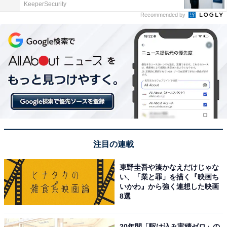
KeeperSecurity
Recommended by
注目の連載
東野圭吾や湊かなえだけじゃな
い、「業と罪」を描く『映画ち
いかわ』から強く連想した映画
8選
20年間「駆け込み実績ゼロ」の