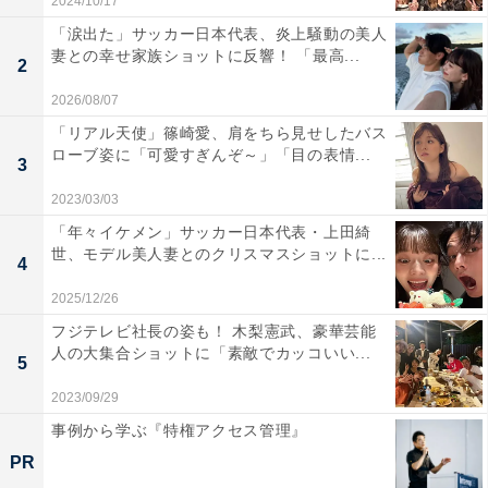
2024/10/17
「涙出た」サッカー日本代表、炎上騒動の美人
妻との幸せ家族ショットに反響！ 「最高...
2
2026/08/07
「リアル天使」篠崎愛、肩をちら見せしたバス
ローブ姿に「可愛すぎんぞ～」「目の表情...
3
2023/03/03
「年々イケメン」サッカー日本代表・上田綺
世、モデル美人妻とのクリスマスショットに...
4
2025/12/26
フジテレビ社長の姿も！ 木梨憲武、豪華芸能
人の大集合ショットに「素敵でカッコいい...
5
2023/09/29
事例から学ぶ『特権アクセス管理』
PR