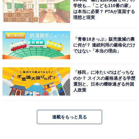
学校も…「こども110番の家」
は本当に必要？ PTAが直面する
理想と現実
「青春18きっぷ」販売激減の裏
に何が？ 連続利用の厳格化だけ
ではない「本当の理由」
「移民」に冷たいのはどっちな
のか？ スイスの厳格過ぎる学歴
選別と、日本の曖昧過ぎる外国
人政策
連載をもっと見る