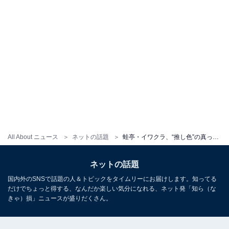
All About ニュース
ネットの話題
蛙亭・イワクラ、“推し色”の真っ赤なウエディング姿を披露！ 「イワクラさん可愛かった…！」
ネットの話題
国内外のSNSで話題の人＆トピックをタイムリーにお届けします。知ってる
だけでちょっと得する、なんだか楽しい気分になれる、ネット発「知ら（な
きゃ）損」ニュースが盛りだくさん。