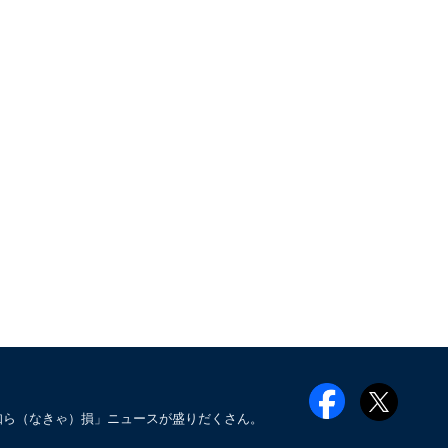
知ら（なきゃ）損」ニュースが盛りだくさん。