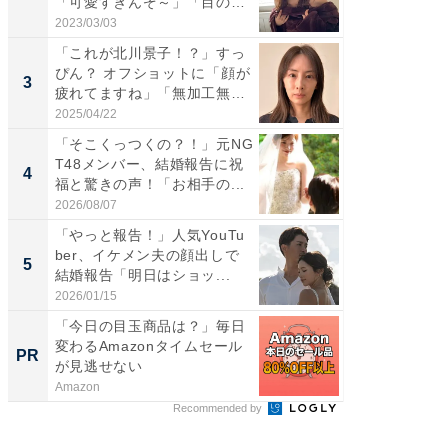
「可愛すぎんぞ～」「目の表
らのプレ
情...
愛...
2023/03/03
2026/08/0
「これが北川景子！？」すっ
「脚が
ぴん？ オフショットに「顔が
横川尚
3
3
疲れてますね」「無加工無
ムキな姿
表...
刃...
2025/04/22
2026/08/0
「そこくっつくの？！」元NG
「え、
T48メンバー、結婚報告に祝
芸人、2
4
4
福と驚きの声！「お相手の...
エットに
2026/08/07
2026/08/0
「やっと報告！」人気YouTu
「脳がバ
ber、イケメン夫の顔出しで
装姿が話
5
5
結婚報告「明日はショッ...
のお父さ
2026/01/15
2026/08/0
「今日の目玉商品は？」毎日
Amaz
変わるAmazonタイムセール
0%OF
PR
PR
が見逃せない
Amazon
Amazon
Recommended by