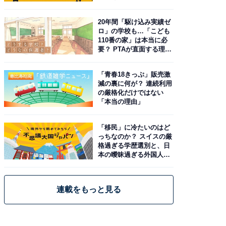
20年間「駆け込み実績ゼ
ロ」の学校も…「こども
110番の家」は本当に必
要？ PTAが直面する理想
と現実
「青春18きっぷ」販売激
減の裏に何が？ 連続利用
の厳格化だけではない
「本当の理由」
「移民」に冷たいのはど
っちなのか？ スイスの厳
格過ぎる学歴選別と、日
本の曖昧過ぎる外国人政
策
連載をもっと見る