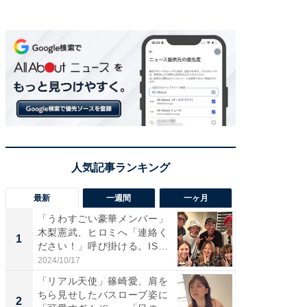
最新
一週間
一ヶ月
「うわすごい豪華メンバー」
「さす
木梨憲武、ヒロミへ「連絡く
は」高
1
1
ださい！」呼び掛ける。IS
災地を
S...
「カ...
2024/10/17
2026/08/0
「リアル天使」篠崎愛、肩を
「女の
ちら見せしたバスローブ姿に
介、バ
2
2