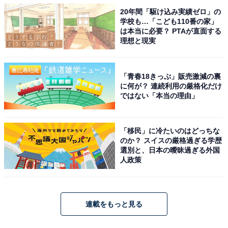
20年間「駆け込み実績ゼロ」の
学校も…「こども110番の家」
は本当に必要？ PTAが直面する
理想と現実
「青春18きっぷ」販売激減の裏
に何が？ 連続利用の厳格化だけ
ではない「本当の理由」
「移民」に冷たいのはどっちな
のか？ スイスの厳格過ぎる学歴
選別と、日本の曖昧過ぎる外国
人政策
連載をもっと見る