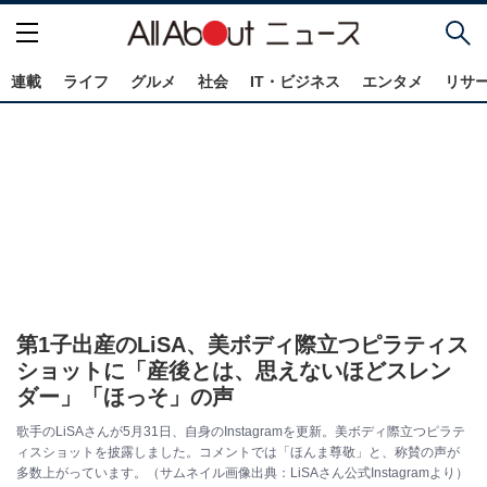
連載
ライフ
グルメ
社会
IT・ビジネス
エンタメ
リサ
第1子出産のLiSA、美ボディ際立つピラティス
ショットに「産後とは、思えないほどスレン
ダー」「ほっそ」の声
歌手のLiSAさんが5月31日、自身のInstagramを更新。美ボディ際立つピラテ
ィスショットを披露しました。コメントでは「ほんま尊敬」と、称賛の声が
多数上がっています。（サムネイル画像出典：LiSAさん公式Instagramより）