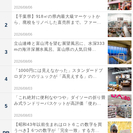
2026/08/06
【千葉県】918㎡の県内最大級マーケットか
ら、廃校をリノベした直売所まで。ファー...
2
2026/08/06
立山連峰と富山湾を望む展望風呂に、水深333
mの海洋深層水風呂。富山県の人気日帰...
3
2026/08/06
「1000円には見えなかった」スタンダードプ
ロダクツのリュックが「高見えする」の...
4
2026/08/03
「これ絶対に便利なやつや」ダイソーの折り畳
み式ランドリーバスケットが高評価「使わ...
5
2026/08/03
【昭和43年以前生まれはロト６この数字を買
うべき】6つの数字が「完全一致」する方...