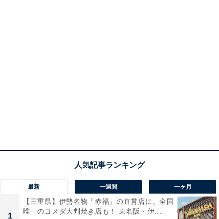
最新
一週間
一ヶ月
【三重県】伊勢名物「赤福」の直営店に、全国
唯一のコメダ大判焼き店も！ 東名阪・伊...
1