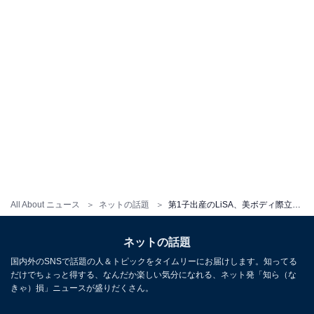
All About ニュース
ネットの話題
第1子出産のLiSA、美ボディ際立つピラティスショットに「産後とは、思えないほどスレンダー」「ほっそ」の声
ネットの話題
国内外のSNSで話題の人＆トピックをタイムリーにお届けします。知ってる
だけでちょっと得する、なんだか楽しい気分になれる、ネット発「知ら（な
きゃ）損」ニュースが盛りだくさん。