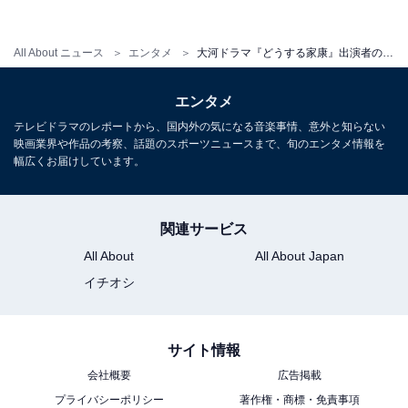
All About ニュース
エンタメ
大河ドラマ『どうする家康』出演者のタレントパワーランキング！ 2位「北川景子」を抑えた1位は？
エンタメ
テレビドラマのレポートから、国内外の気になる音楽事情、意外と知らない
映画業界や作品の考察、話題のスポーツニュースまで、旬のエンタメ情報を
幅広くお届けしています。
関連サービス
All About
All About Japan
イチオシ
サイト情報
会社概要
広告掲載
プライバシーポリシー
著作権・商標・免責事項