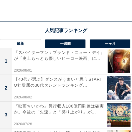
最新
一週間
一ヶ月
第1位：阿部寛
『スパイダーマン：ブランド・ニュー・デイ』
が「史上もっとも優しいヒーロー映画」に...
1
栄えある第1位は、阿部寛さんです！
2026/08/01
【40代が選ぶ】ダンスがうまいと思うSTART
阿部さんは、1983年に男性ファッション誌『メンズノン
O社所属の30代タレントランキング...
2
ノ』（集英社）でモデルデビューすると、1987年には映
2026/08/02
画『はいからさんが通る』で俳優デビューも果たしまし
『映画ちいかわ』興行収入100億円到達は確実
た。現在は俳優として活躍しており、コメディからシリ
か。今後の「失速」と「盛り上がり」が...
3
アスな役まで幅広い役柄を演じています。
2026/07/28
『どうする家康』では、戦国最強ともうたわれる武将・