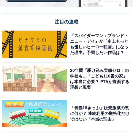
「本多忠勝（山田裕貴）」、1位は？
・
注目の連載
『どうする家康』出演の好きな女性俳優ランキング！ 3
位「松嶋菜々子」、2位「北川景子」、1位は？
『スパイダーマン：ブランド・
ニュー・デイ』が「史上もっと
も優しいヒーロー映画」になっ
【関連リンク】
た理由。予習したい作品は？
・
プレスリリース
・
タレントパワーランキング
20年間「駆け込み実績ゼロ」の
学校も…「こども110番の家」
は本当に必要？ PTAが直面する
理想と現実
「青春18きっぷ」販売激減の裏
に何が？ 連続利用の厳格化だけ
ではない「本当の理由」