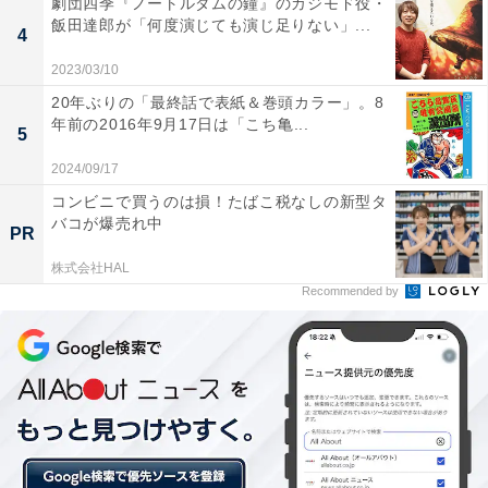
劇団四季『ノートルダムの鐘』のカジモド役・
飯田達郎が「何度演じても演じ足りない」...
武田信玄役を演じ、その迫力のある姿は圧倒的な強さを
4
感じさせます。
2023/03/10
20年ぶりの「最終話で表紙＆巻頭カラー」。8
年前の2016年9月17日は「こち亀...
5
＞次ページ：8位までのランキング結果を見る
2024/09/17
コンビニで買うのは損！たばこ税なしの新型タ
バコが爆売れ中
PR
【おすすめ記事】
株式会社HAL
・
Recommended by
『どうする家康』でハマり役だと思う俳優ランキング！
3位「山田孝之」、2位「松本潤」、1位は？
・
『どうする家康』で演技がうまいと思う俳優ランキン
グ！ 2位「岡田准一」、1位は？
・
『どうする家康』で好きな登場人物ランキング！ 2位