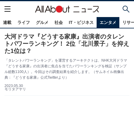
連載
ライフ
グルメ
社会
IT・ビジネス
エンタメ
リサ
大河ドラマ『どうする家康』出演者のタレン
トパワーランキング！ 2位「北川景子」を抑え
た1位は？
「タレントパワーランキング」を運営するアーキテクトは、NHK大河ドラマ
『どうする家康』の出演者に焦点を当てたパワーランキングを検証（サンプ
ル総数1100人）。今回はその調査結果を紹介します。（サムネイル画像出
典：『どうする家康』公式Twitterより）
2023.05.30
モリタアヤリ