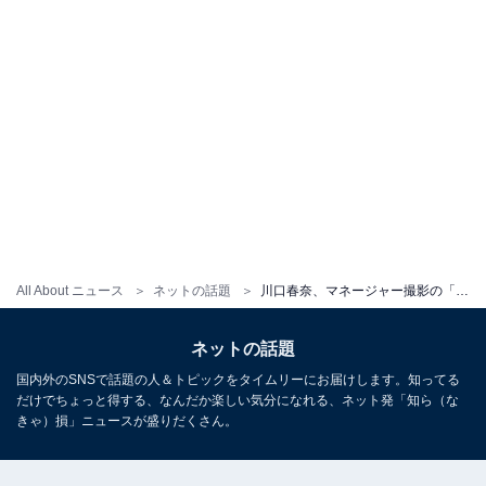
All About ニュース
ネットの話題
川口春奈、マネージャー撮影の「目つぶり」ショットに「半目でもかわいい」「この写真を載せるところが好き」の声
ネットの話題
国内外のSNSで話題の人＆トピックをタイムリーにお届けします。知ってる
だけでちょっと得する、なんだか楽しい気分になれる、ネット発「知ら（な
きゃ）損」ニュースが盛りだくさん。