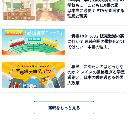
学校も…「こども110番の家」
は本当に必要？ PTAが直面する
理想と現実
「青春18きっぷ」販売激減の裏
に何が？ 連続利用の厳格化だけ
ではない「本当の理由」
「移民」に冷たいのはどっちな
のか？ スイスの厳格過ぎる学歴
選別と、日本の曖昧過ぎる外国
人政策
連載をもっと見る