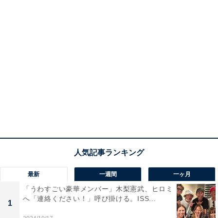
最新
一週間
一ヶ月
「うわすごい豪華メンバー」木梨憲武、ヒロミ
へ「連絡ください！」呼び掛ける。ISS...
1