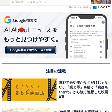
合同会社デジタルファーム
Recommended by
注目の連載
東野圭吾や湊かなえだけじゃな
い、「業と罪」を描く『映画ち
いかわ』から強く連想した映画
8選
20年間「駆け込み実績ゼロ」の