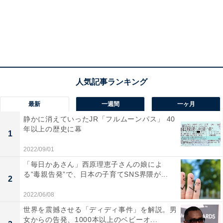
2013年の出来事（世界）
最新
一週間
一ヶ月
静かに消えていったJR「フルムーンパス」 40
世界の動きでは、アメリカの国家安全保障局が秘密裏に
年以上の歴史に幕
個人の通信情報を収集していたことを、CIAの元職員エ
1
ドワード・スノーデンが暴露。イスラム武装勢力がアル
2022/09/01
ジェリア南東部イナメナスの天然ガス関連施設を襲撃
「毎日かあさん」西原理恵子さんの娘によ
る”毒親告発”で、日本の子育てSNS界隈が...
し、10人の日本人も犠牲となった痛ましい事件も発生し
2
ています。
2022/06/08
世界を震撼させる「ディディ事件」を解説。男
女からの告発、1000本以上のベビーオ...