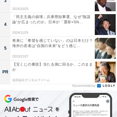
3
＞次ページ：2013年夏ボーナス、民間・上場企業の平均
2024/10/25
金額と業種別の傾向を見る
「民主主義の崩壊」兵庫県知事選、なぜ“陰謀
論”が広まったのか。日本が「選挙×SN...
4
2024/11/25
将来に「希望を感じていない」のは日本だけ？
海外の若者は“自国の未来”をどう感じ...
5
2023/12/27
【宝くじの裏技】当たる側に回るか、このまま
か
PR
合同会社デジタルファーム
Recommended by
こちらもおすすめ