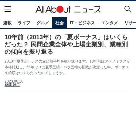
連載
ライフ
グルメ
社会
IT・ビジネス
エンタメ
リサ
10年前（2013年）の「夏ボーナス」はいくら
だった？ 民間企業全体や上場企業別、業種別
の傾向を振り返る
2013年夏季ボーナスの支給額平均を振り返ります。10年前はアベノミクスが
本格始動し、56年ぶりに夏季五輪・パラ五輪の招致が決定した年。ボーナス
支給額はいくらだったのでしょうか。
2023.06.16
斉藤 雄二