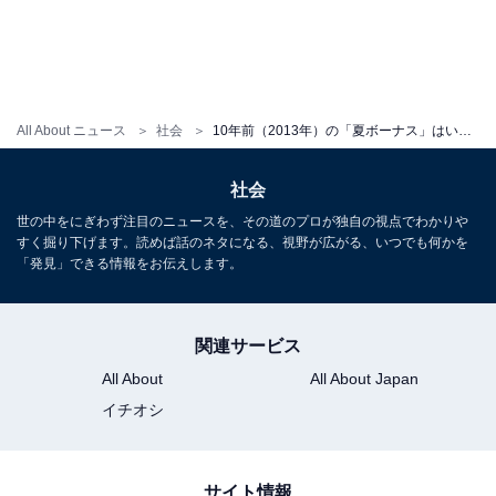
All About ニュース
社会
10年前（2013年）の「夏ボーナス」はいくらだった？ 民間企業全体や上場企業別、業種別の傾向を振り返る
社会
世の中をにぎわず注目のニュースを、その道のプロが独自の視点でわかりや
すく掘り下げます。読めば話のネタになる、視野が広がる、いつでも何かを
「発見」できる情報をお伝えします。
関連サービス
All About
All About Japan
イチオシ
サイト情報