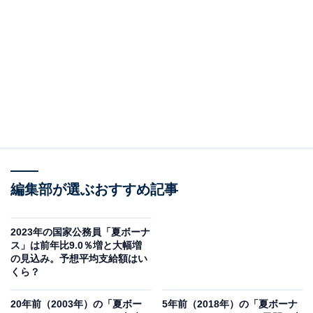
2013年の出来事（国内）
まずは、2013年にあった国内外の出来事を振り返ってみ
ましょう。
現在の経済状況や世界との関係性にも影響した、「アベ
ノミクス」が本格始動したのが2013年です。「金融緩
和」「財政出動」「成長戦略」の、「三本の矢」を好材
料と捉えた市場では、円安・株高が進み景気回復ムード
編集部が選ぶおすすめ記事
に。
2023年の国家公務員「夏ボーナ
ス」は前年比9.0％増と大幅増
7月に開催された第23回参議院選挙では、自民党が現制
の見込み。予想平均支給額はい
度下で最多とされる65議席を獲得して圧勝。衆参両院の
くら？
多数派が異なる「ねじれ」の解消に至りました。当時の
20年前（2003年）の「夏ボー
5年前（2018年）の「夏ボーナ
安倍晋三首相は政権基盤の強化を図り、前述した「アベ