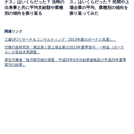
ナス」はいくらだった？ 当時の
ス」はいくらだった？ 民間や上
ノミクス」や特定秘密保護法の制定など、保守色が強い
出来事と共に平均支給額や業種
場企業の平均、業種別の傾向を
別の傾向を振り返る
振り返ってみた
政策を推し進めています。
関連リンク
東京五輪開催が決定したのも、2013年です。同年9月に
三菱UFJリサーチ＆コンサルティング「2013年夏のボーナス見通し」
アルゼンチンで開催されたIOC総会で、同じく開催地候
労務行政研究所「東証第１部上場企業の2013年夏季賞与・一時金（ボーナ
ス）の妥結水準調査」
補だったスペインのマドリードやトルコのイスタンブー
厚生労働省「毎月勤労統計調査－平成25年9月分結果速報及び平成25年夏季
ルを破り、1964年以来56年ぶりに夏季五輪・パラ五輪の
賞与の結果」
招致に成功しました。