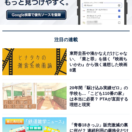
2023年の「夏ボーナス」予想まとめ！ 上場企業
平均は79万4008円、一般企業や業種別は？
注目の連載
東野圭吾や湊かなえだけじゃな
い、「業と罪」を描く『映画ち
いかわ』から強く連想した映画
1
2
8選
20年間「駆け込み実績ゼロ」の
学校も…「こども110番の家」
は本当に必要？ PTAが直面する
理想と現実
「青春18きっぷ」販売激減の裏
に何が？ 連続利用の厳格化だけ