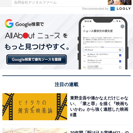
合同会社デジタルファーム
Recommended by
注目の連載
東野圭吾や湊かなえだけじゃな
い、「業と罪」を描く『映画ち
いかわ』から強く連想した映画
8選
20年間「駆け込み実績ゼロ」の