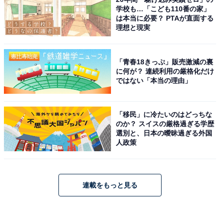
学校も…「こども110番の家」
は本当に必要？ PTAが直面する
理想と現実
「青春18きっぷ」販売激減の裏
に何が？ 連続利用の厳格化だけ
ではない「本当の理由」
「移民」に冷たいのはどっちな
のか？ スイスの厳格過ぎる学歴
選別と、日本の曖昧過ぎる外国
人政策
連載をもっと見る