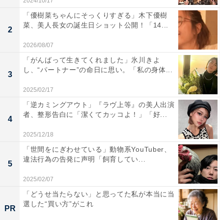
2024/10/17
「優樹菜ちゃんにそっくりすぎる」木下優樹
菜、美人長女の誕生日ショット公開！「14...
2
2026/08/07
「がんばって生きてくれました」氷川きよ
し、“パートナー”の命日に思い。「私の身体...
3
2025/02/17
「逆カミングアウト」『ラヴ上等』の美人出演
者、整形告白に「潔くてカッコよ！」「好...
4
2025/12/18
「世間をにぎわせている」動物系YouTuber、
違法行為の告発に声明「飼育してい...
5
2025/02/07
「どうせ当たらない」と思ってた私が本当に当
選した“買い方”がこれ
PR