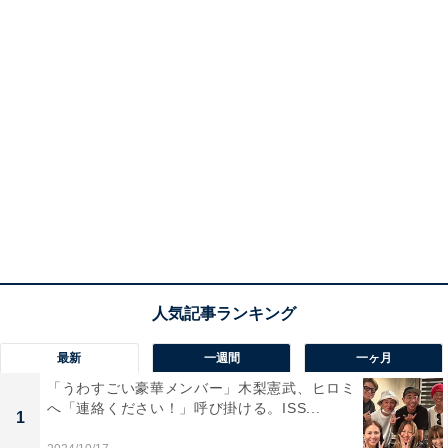
最新
一週間
一ヶ月
「うわすごい豪華メンバー」木梨憲武、ヒロミ
へ「連絡ください！」呼び掛ける。ISS...
1