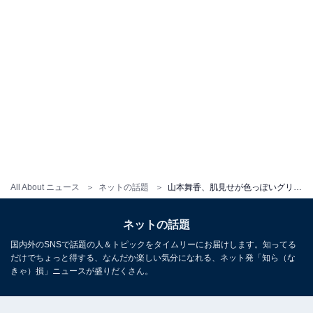
All About ニュース
ネットの話題
山本舞香、肌見せが色っぽいグリーンコーデ披露！ 「これぞ美」「そんなスタイルになりたい」
ネットの話題
国内外のSNSで話題の人＆トピックをタイムリーにお届けします。知ってる
だけでちょっと得する、なんだか楽しい気分になれる、ネット発「知ら（な
きゃ）損」ニュースが盛りだくさん。