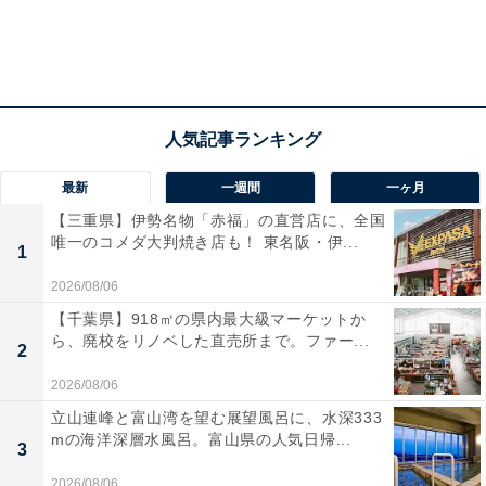
最新
一週間
一ヶ月
【三重県】伊勢名物「赤福」の直営店に、全国
唯一のコメダ大判焼き店も！ 東名阪・伊...
1
2026/08/06
【千葉県】918㎡の県内最大級マーケットか
ら、廃校をリノベした直売所まで。ファー...
2
2026/08/06
立山連峰と富山湾を望む展望風呂に、水深333
mの海洋深層水風呂。富山県の人気日帰...
3
2026/08/06