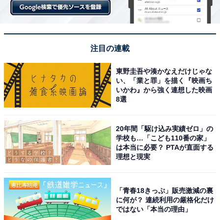
注目の連載
東野圭吾や湊かなえだけじゃな
い、「業と罪」を描く『映画ち
いかわ』から強く連想した映画
8選
20年間「駆け込み実績ゼロ」の
学校も…「こども110番の家」
は本当に必要？ PTAが直面する
理想と現実
「青春18きっぷ」販売激減の裏
に何が？ 連続利用の厳格化だけ
ではない「本当の理由」