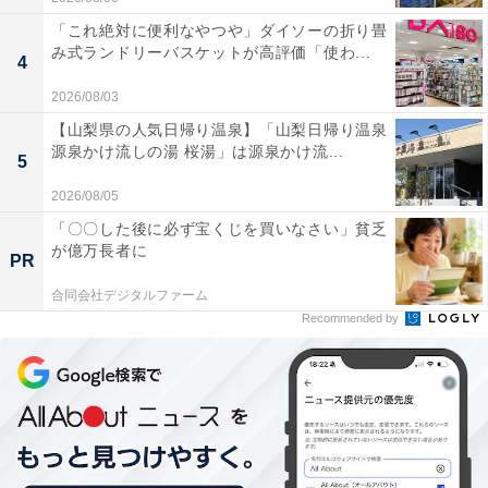
「これ絶対に便利なやつや」ダイソーの折り畳
み式ランドリーバスケットが高評価「使わ...
4
2026/08/03
【山梨県の人気日帰り温泉】「山梨日帰り温泉
源泉かけ流しの湯 桜湯」は源泉かけ流...
5
2026/08/05
「〇〇した後に必ず宝くじを買いなさい」貧乏
が億万長者に
PR
合同会社デジタルファーム
Recommended by