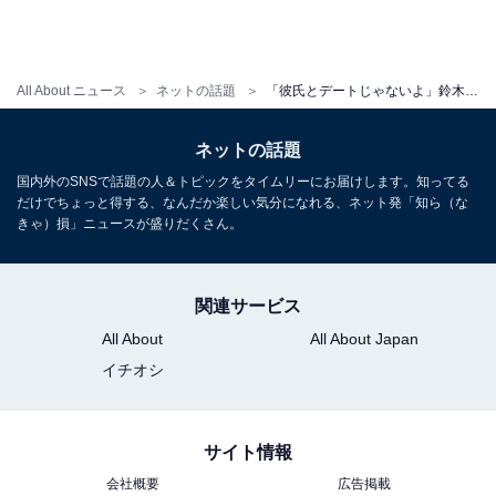
All About ニュース
ネットの話題
「彼氏とデートじゃないよ」鈴木奈々、父と腕組みショット披露！ 「親子揃ってスタイル抜群」「後姿はカップル」
ネットの話題
国内外のSNSで話題の人＆トピックをタイムリーにお届けします。知ってる
だけでちょっと得する、なんだか楽しい気分になれる、ネット発「知ら（な
きゃ）損」ニュースが盛りだくさん。
関連サービス
All About
All About Japan
イチオシ
サイト情報
会社概要
広告掲載