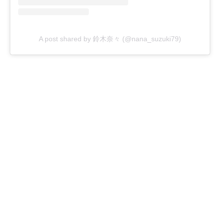
A post shared by 鈴木奈々 (@nana_suzuki79)