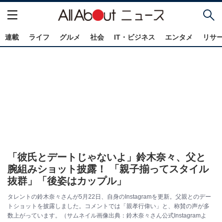
連載
ライフ
グルメ
社会
IT・ビジネス
エンタメ
リサ
「彼氏とデートじゃないよ」鈴木奈々、父と
腕組みショット披露！ 「親子揃ってスタイル
抜群」「後姿はカップル」
タレントの鈴木奈々さんが5月22日、自身のInstagramを更新。父親とのデー
トショットを披露しました。コメントでは「親孝行偉い」と、称賛の声が多
数上がっています。（サムネイル画像出典：鈴木奈々さん公式Instagramよ