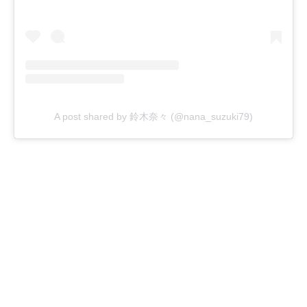
A post shared by 鈴木奈々 (@nana_suzuki79)