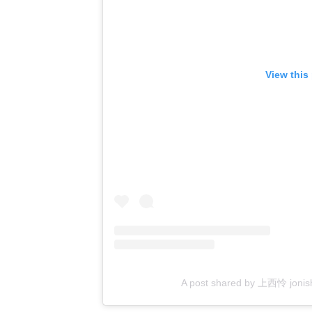
View this
A post shared by 上西怜 jon