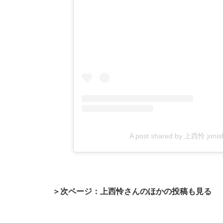
A post shared by 上西怜 jon
＞次ページ：上西怜さんのほかの投稿も見る