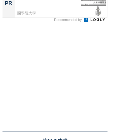
プラン
PR
PR
なたに
を...
國學院大學
あんしん
Recommended by