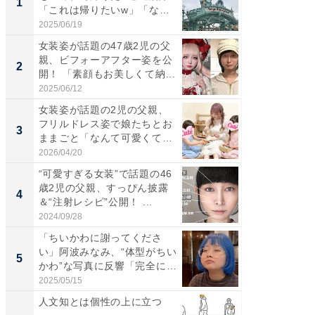
1
1
「これは帰りたいw」「なん
災地を
ち...
「カ...
2025/06/19
2026/08/0
女装姿が話題の47歳2児の父
「女の
親、ビフォーアフター姿を公
介、バ
2
2
開！ 「素顔もお美しくて納...
らのプレ
愛...
2025/06/12
2026/08/0
女装姿が話題の2児の父親、
「好感
フリルドレス姿で娘たちとお
や、“マ
3
3
ままごと「なんて可愛くて平
画変更
和...
財...
2026/04/20
2026/07/3
“可愛すぎる女装”で話題の46
「脚が
歳2児の父親、すっぴん披露
横川尚
4
4
＆“注射レシピ”公開！ ...
ムキな姿
刃...
2024/09/28
2026/08/0
「ちいかわに謝ってくださ
「2人と
い」阿波みなみ、“体型がちい
團十郎
5
5
かわ”な写真に反響「完全に
「後ろ
一...
「...
2025/05/15
2026/08/0
人文知とは個性の上に立つ
65歳以