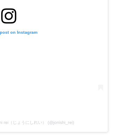
 post on Instagram
ishi rei（じょうにしれい） (@jonishi_rei)