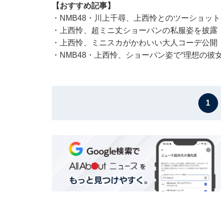
【おすすめ記事】
・
NMB48・川上千尋、上西怜とのツーショッ
・
上西怜、超ミニ丈ショーパンの私服姿を披露
・
上西怜、ミニスカがかわいい大人コーデ公開
・
NMB48・上西怜、ショーパン姿で“理想の彼
1