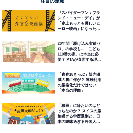
注目の連載
『スパイダーマン：ブラ
ンド・ニュー・デイ』が
「史上もっとも優しいヒ
ーロー映画」になった理
由。予習したい作品は？
20年間「駆け込み実績ゼ
ロ」の学校も…「こども
110番の家」は本当に必
要？ PTAが直面する理想
と現実
「青春18きっぷ」販売激
減の裏に何が？ 連続利用
の厳格化だけではない
「本当の理由」
「移民」に冷たいのはど
っちなのか？ スイスの厳
格過ぎる学歴選別と、日
本の曖昧過ぎる外国人政
策