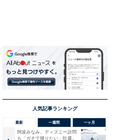
最新
一週間
一ヶ月
阿波みなみ、ディズニー訪問
「さす
も「ガチで帰りたい」吐露。
は」高