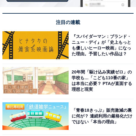
1位：平野紫耀
注目の連載
『スパイダーマン：ブランド・
1位に輝いたのは、平野紫耀さんでした。俳優として活
ニュー・デイ』が「史上もっと
躍する平野さんは、大ヒットした映画『かぐや様は告ら
も優しいヒーロー映画」になっ
た理由。予習したい作品は？
せたい〜天才たちの恋愛頭脳戦〜』やドラマ『クロサ
ギ』（TBS系）などで主演を担当。多くのバラエティ番
組に出演するなど、グループの中でも圧倒的な人気を獲
20年間「駆け込み実績ゼロ」の
学校も…「こども110番の家」
得します。
は本当に必要？ PTAが直面する
理想と現実
そんな平野さんはファッション誌への登場も多く、その
年に発売された雑誌の中で「もっとも表紙を飾った著名
「青春18きっぷ」販売激減の裏
に何が？ 連続利用の厳格化だけ
人」に贈られる「カバーガール大賞 メンズ部門」では
ではない「本当の理由」
2019～2021年に3年連続で大賞を獲得しています。