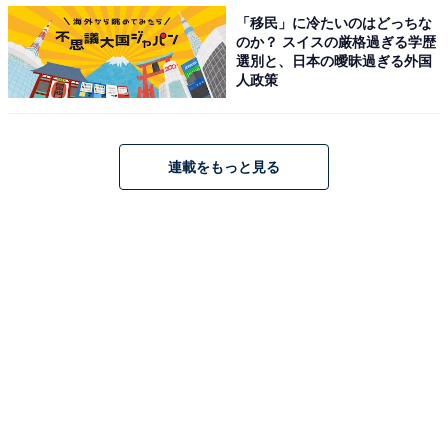
「移民」に冷たいのはどっちな
のか？ スイスの厳格過ぎる学歴
コメントを見ると、「かわいらしさと格好よさとバラン
選別と、日本の曖昧過ぎる外国
スがいいから」（埼玉県／40代女性）、「THEジャニー
人政策
ズという感じで顔が整っている」（神奈川県／30代女
性）、「ジャニーズの中で考えても一番イケメンだと思
います」（香川県／40代女性）、「顔の整い方が国宝級
連載をもっと見る
イケメンだと思います」（神奈川県／40代女性）、「顔
のパーツのバランスが良いから」（埼玉県／30代女
性）、「どの角度からみても目鼻立ちが整っているなと
感じる」（神奈川県／30代女性）といった声が寄せられ
ています。
＞5位までの全ランキング結果を見る