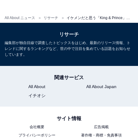
※回答者のコメントは原文ママです
All About ニュース
リサーチ
イケメンだと思う「King & Prince」のメンバーランキング！ 2位「永瀬廉」、1位は？
【おすすめ記事】
リサーチ
・
編集部が独自目線で調査したトピックスをはじめ、最新のリリース情報、ト
「King & Prince」の好きなメンバーランキング！ 3位
レンドに関するランキングなど、世の中で注目を集めている話題をお知らせ
「永瀬廉」、2位「岸優太」、1位は？
しています。
・
歌がうまいと思う「King & Prince」のメンバーランキン
関連サービス
グ！ 2位「岸優太」、1位は？
All About
All About Japan
・
イチオシ
印象に残っている「King & Prince」のシングル曲ランキ
ング！ 1位は『シンデレラガール』、2位は？
・
サイト情報
「King & Prince」の好きなシングル曲ランキング！ 3位
会社概要
広告掲載
『koi-wazurai』、2位『ツキヨミ』、1位は？
プライバシーポリシー
著作権・商標・免責事項