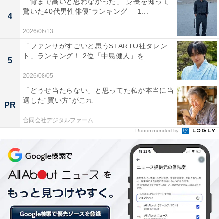
「背まで高いと思わなかった」“身長を知って
立ちが整っていると思うから」（群馬県／30代女性）、
驚いた40代男性俳優”ランキング！ 1...
4
「目鼻立ちが良い」（大阪府／40代女性）、「クールな
顔がイケメンだから」（秋田県／20代女性）、「顔のパ
2026/06/13
ーツが整っていて、かっこいい」（兵庫県／50代女性）
「ファンサがすごいと思うSTARTO社タレン
ト」ランキング！ 2位「中島健人」を...
といった声が寄せられています。
5
2026/08/05
「どうせ当たらない」と思ってた私が本当に当
選した“買い方”がこれ
PR
合同会社デジタルファーム
Recommended by