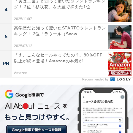
「実は二世」と知って驚いたタレントランキン
グ！ 2位「杉咲花」を大差で抑えた1位...
4
コメントを見ると、「声に伸びがあります」（神奈川県
2025/11/07
／40代女性）、「音楽番組での生歌が良いから」（茨城
高学歴だと知って驚いたSTARTOタレントラン
キング！ 2位「ラウール（Snow...
県／20代女性）、「アカペラを聞いた際に、上手だと思
5
いました」（北海道／20代女性）、「歌番組を見ていて
2025/07/13
一番安定しているから」（神奈川県／30代女性）、「ツ
「え、こんなセールやってたの？」80％OFF
キヨミのサビ前パートの歌唱力が凄まじい」（宮城県／
以上が続々登場！Amazonの本気が...
PR
30代女性）、「ソロパートも音を外すことなく、自分の
Amazon
歌い方がしっかりしている」（福島県／20代女性）とい
Recommended by
った声が寄せられています。