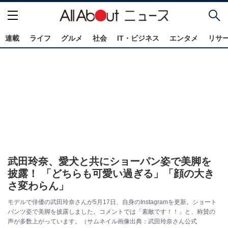
連載
ライフ
グルメ
社会
IT・ビジネス
エンタメ
リサ
武田玲奈、愛犬と共にショーパン姿で美脚を
披露！ 「どちらも可愛い過ぎる」「顔の大き
さ変わらん」
モデルで俳優の武田玲奈さんが5月17日、自身のInstagramを更新。ショート
パンツ姿で美脚を披露しました。コメントでは「素敵です！！」と、称賛の
声が多数上がっています。（サムネイル画像出典：武田玲奈さん公式