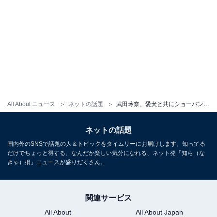
All About ニュース
ネットの話題
武田玲奈、愛犬と共にショーパン姿で美脚を披露！ 「どちらも可愛い過ぎる」「顔の大きさ変わらん」
ネットの話題
国内外のSNSで話題の人＆トピックをタイムリーにお届けします。知ってる
だけでちょっと得する、なんだか楽しい気分になれる、ネット発「知ら（な
きゃ）損」ニュースが盛りだくさん。
関連サービス
All About
All About Japan