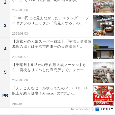
2
2026/08/06
「1000円には見えなかった」スタンダードプ
ロダクツのリュックが「高見えする」の...
3
2026/08/03
【京都府の人気スーパー銭湯】「宇治天然温泉
源氏の湯」は宇治市内唯一の天然温泉と...
4
2026/08/07
【千葉県】918㎡の県内最大級マーケットか
ら、廃校をリノベした直売所まで。ファー...
5
2026/08/06
「え、こんなセールやってたの？」80％OFF
以上が続々登場！Amazonの本気が...
PR
Amazon
Recommended by