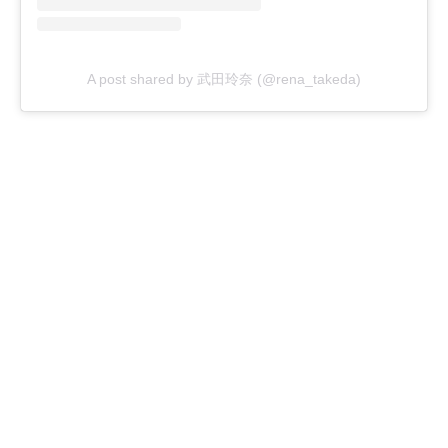
A post shared by 武田玲奈 (@rena_takeda)