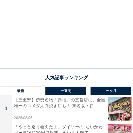
最新
一週間
一ヶ月
【三重県】伊勢名物「赤福」の直営店に、全国
唯一のコメダ大判焼き店も！ 東名阪・伊...
1
2026/08/06
「やっと巡り会えたよ」ダイソーの“ちいかわ
ポーチ”が220円で反響。ぬい活＆防災...