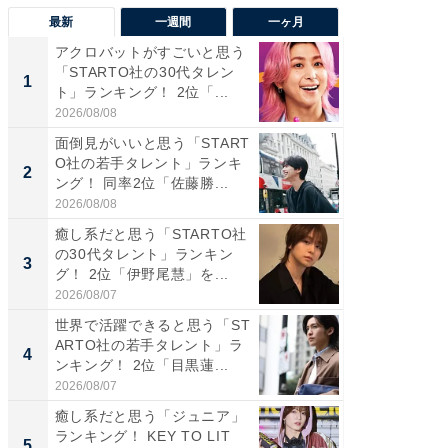
最新
一週間
一ヶ月
アクロバットがすごいと思う
癒し系だ
「STARTO社の30代タレン
の若手
1
1
ト」ランキング！ 2位「...
グ！ 2
2026/08/08
2026/08/0
面倒見がいいと思う「START
癒し系だ
O社の若手タレント」ランキ
の30代
2
2
ング！ 同率2位「佐藤勝...
グ！ 2
2026/08/08
2026/08/0
癒し系だと思う「STARTO社
「パフ
の30代タレント」ランキン
思うST
3
3
グ！ 2位「伊野尾慧」を...
ンキング
2026/08/07
2026/08/0
世界で活躍できると思う「ST
ギャップ
ARTO社の若手タレント」ラ
RTO社
4
4
ンキング！ 2位「目黒蓮...
キング！
2026/08/07
2026/08/0
癒し系だと思う「ジュニア」
世界で活
ランキング！ KEY TO LIT
ARTO
5
5