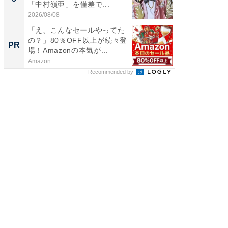
「中村嶺亜」を僅差で...
ンキング
2026/08/08
2026/08/0
「え、こんなセールやってた
「今日
の？」80％OFF以上が続々登
変わるA
PR
PR
場！Amazonの本気が...
が見逃
Amazon
Amazon
Recommended by