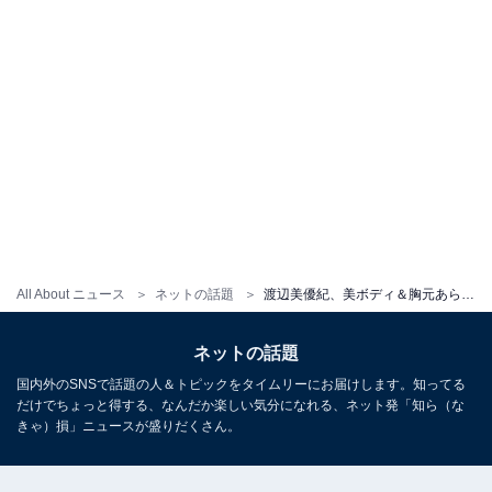
All About ニュース
ネットの話題
渡辺美優紀、美ボディ＆胸元あらわなランジェリー姿を披露！ 「スタイル良すぎます」「綺麗で可愛いのはズルい」
ネットの話題
国内外のSNSで話題の人＆トピックをタイムリーにお届けします。知ってる
だけでちょっと得する、なんだか楽しい気分になれる、ネット発「知ら（な
きゃ）損」ニュースが盛りだくさん。