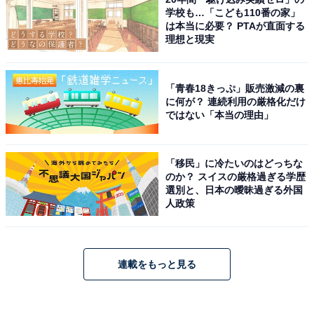
学校も…「こども110番の家」
は本当に必要？ PTAが直面する
理想と現実
「青春18きっぷ」販売激減の裏
に何が？ 連続利用の厳格化だけ
ではない「本当の理由」
「移民」に冷たいのはどっちな
のか？ スイスの厳格過ぎる学歴
選別と、日本の曖昧過ぎる外国
人政策
連載をもっと見る