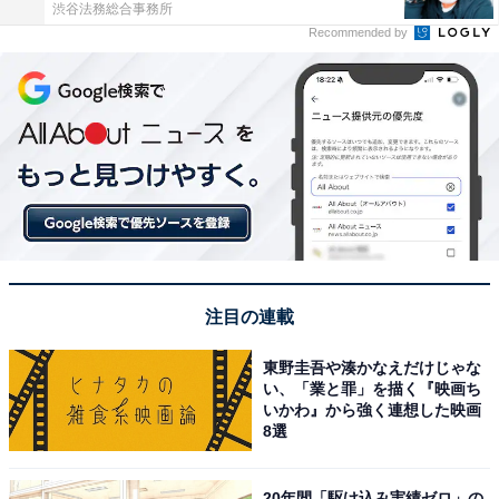
渋谷法務総合事務所
Recommended by
注目の連載
東野圭吾や湊かなえだけじゃな
い、「業と罪」を描く『映画ち
いかわ』から強く連想した映画
8選
20年間「駆け込み実績ゼロ」の