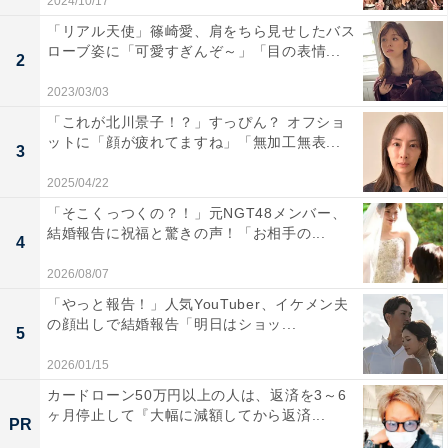
2024/10/17
「リアル天使」篠崎愛、肩をちら見せしたバス
ローブ姿に「可愛すぎんぞ～」「目の表情...
2
2023/03/03
「これが北川景子！？」すっぴん？ オフショ
ットに「顔が疲れてますね」「無加工無表...
3
2025/04/22
「そこくっつくの？！」元NGT48メンバー、
結婚報告に祝福と驚きの声！「お相手の...
4
2026/08/07
「やっと報告！」人気YouTuber、イケメン夫
の顔出しで結婚報告「明日はショッ...
5
2026/01/15
カードローン50万円以上の人は、返済を3～6
ヶ月停止して『大幅に減額してから返済...
PR