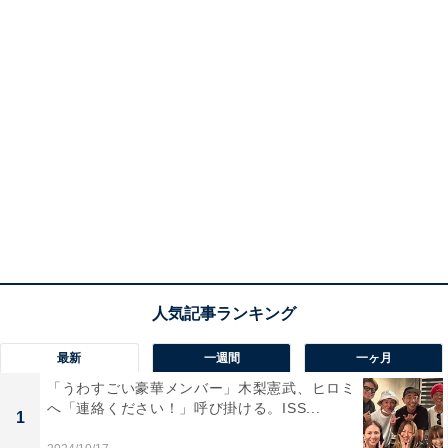
最新
一週間
一ヶ月
「うわすごい豪華メンバー」木梨憲武、ヒロミ
へ「連絡ください！」呼び掛ける。ISS...
1