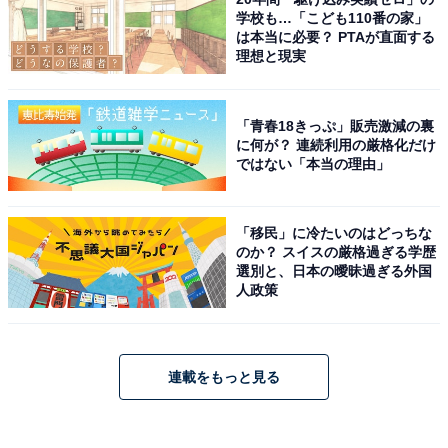
学校も…「こども110番の家」
は本当に必要？ PTAが直面する
理想と現実
「青春18きっぷ」販売激減の裏
に何が？ 連続利用の厳格化だけ
ではない「本当の理由」
「移民」に冷たいのはどっちな
のか？ スイスの厳格過ぎる学歴
選別と、日本の曖昧過ぎる外国
人政策
連載をもっと見る