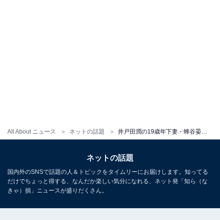
All About ニュース
ネットの話題
井戸田潤の19歳年下妻・蜂谷晏海、『さんま御殿』出演時の圧巻美脚ショットを披露！ 「国宝級に可愛い」「脚長美人」
ネットの話題
国内外のSNSで話題の人＆トピックをタイムリーにお届けします。知ってる
だけでちょっと得する、なんだか楽しい気分になれる、ネット発「知ら（な
きゃ）損」ニュースが盛りだくさん。