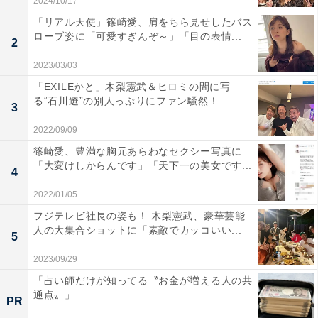
2024/10/17
「リアル天使」篠崎愛、肩をちら見せしたバス
ローブ姿に「可愛すぎんぞ～」「目の表情...
2
2023/03/03
「EXILEかと」木梨憲武＆ヒロミの間に写
る“石川遼”の別人っぷりにファン騒然！...
3
2022/09/09
篠崎愛、豊満な胸元あらわなセクシー写真に
「大変けしからんです」「天下一の美女です...
4
2022/01/05
フジテレビ社長の姿も！ 木梨憲武、豪華芸能
人の大集合ショットに「素敵でカッコいい...
5
2023/09/29
「占い師だけが知ってる〝お金が増える人の共
通点〟」
PR