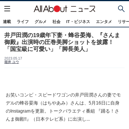
連載
ライフ
グルメ
社会
IT・ビジネス
エンタメ
リサ
井戸田潤の19歳年下妻・蜂谷晏海、『さんま
御殿』出演時の圧巻美脚ショットを披露！
「国宝級に可愛い」「脚長美人」
2023.05.17
堀井 ユウ
お笑いコンビ・スピードワゴンの井戸田潤さんの妻でモ
デルの蜂谷晏海（はちやあみ）さんは、5月16日に自身
のInstagramを更新。トークバラエティ番組 『踊る！さ
んま御殿!!』（日本テレビ系）に出演し...