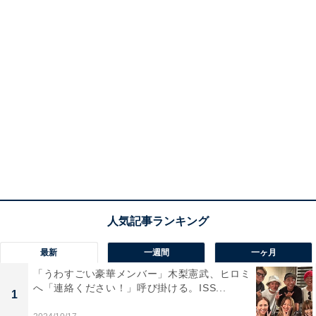
最新
一週間
一ヶ月
「うわすごい豪華メンバー」木梨憲武、ヒロミ
へ「連絡ください！」呼び掛ける。ISS...
1