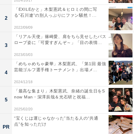
2024/10/17
「EXILEかと」木梨憲武＆ヒロミの間に写
る“石川遼”の別人っぷりにファン騒然！...
2
2022/09/09
「リアル天使」篠崎愛、肩をちら見せしたバス
ローブ姿に「可愛すぎんぞ～」「目の表情...
3
2023/03/03
「めちゃめちゃ豪華」木梨憲武、「第1回 最強
芸能ゴルフ選手権トーナメント」出場メ...
4
2024/12/18
「最高な集まり」木梨憲武、奈緒の誕生日をS
now Man・深澤辰哉＆光石研と祝福...
5
2025/02/20
“宝くじは運じゃなかった”当たる人の“共通
点”を知っただけ
PR