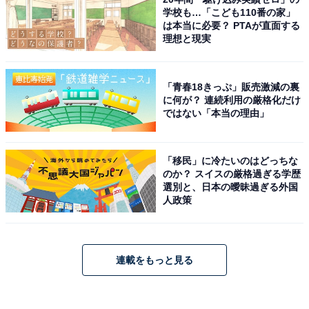
学校も…「こども110番の家」
は本当に必要？ PTAが直面する
理想と現実
「青春18きっぷ」販売激減の裏
に何が？ 連続利用の厳格化だけ
ではない「本当の理由」
「移民」に冷たいのはどっちな
のか？ スイスの厳格過ぎる学歴
選別と、日本の曖昧過ぎる外国
人政策
連載をもっと見る