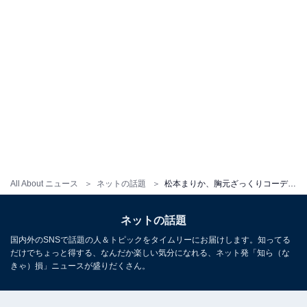
All About ニュース
ネットの話題
松本まりか、胸元ざっくりコーデで美デコルテあらわに！ 「色っぽすぎ」「はい、待ち受け案件」
ネットの話題
国内外のSNSで話題の人＆トピックをタイムリーにお届けします。知ってる
だけでちょっと得する、なんだか楽しい気分になれる、ネット発「知ら（な
きゃ）損」ニュースが盛りだくさん。