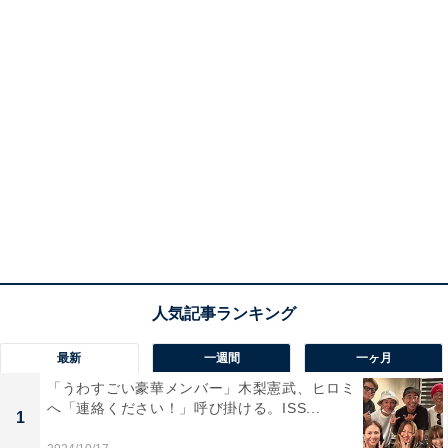
最新
一週間
一ヶ月
「うわすごい豪華メンバー」木梨憲武、ヒロミ
へ「連絡ください！」呼び掛ける。ISS...
1